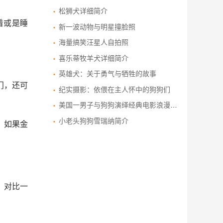
松狮犬详细简介
着或是睡
新一波动物与明星撞脸照
海量搞笑汪星人自拍照
喜乐蒂牧羊犬详细简介
英雄犬：关于勇气与牺牲的故事
门，还可
纪实摄影：依偎在主人怀中的狗狗们
美国一男子与狗狗演绎经典电影浪漫场景
小老头狗狗雪瑞纳简介
。如果金
。对比一