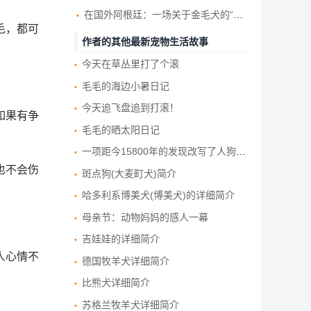
在国外阿根廷：一场关于金毛犬的“大聚会”
毛，都可
作者的其他最新宠物生活故事
今天在草丛里打了个滚
毛毛的海边小暑日记
今天追飞盘追到打滚！
如果有争
毛毛的晒太阳日记
一项距今15800年的发现改写了人狗友谊的历史
也不会伤
斑点狗(大麦町犬)简介
哈多利系博美犬(博美犬)的详细简介
母亲节：动物妈妈的感人一幕
吉娃娃的详细简介
人心情不
德国牧羊犬详细简介
比熊犬详细简介
苏格兰牧羊犬详细简介