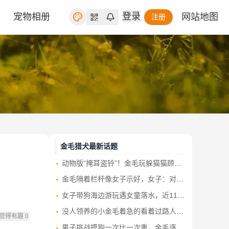
登录
宠物相册
网站地图
注册
金毛猎犬最新话题
动物版“掩耳盗铃”！金毛玩躲猫猫顾头不顾尾 一动不动等主人找
金毛隔着栏杆像女子示好，女子：对不起，我不可以摸你，怕你咬我狗狗立马叼着一只脚鞋躺下
女子带狗海边游玩遇女童落水，近11岁金毛冲进海里救人 主人：它平日里胆小又怕水
没人领养的小金毛着急的看着过路人，回家以后竟然是只暖心的毛孩子
觉得有趣
0
男子挑战摸狗一次比一次重，金毛逐渐发现了事情的不对劲