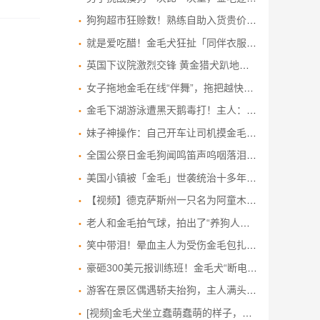
狗狗超市狂赊数！熟练自助入货贵价鸡腿 主人被迫付款要“破产”
就是爱吃醋！金毛犬狂扯「同伴衣服」当街上演宫斗剧戏码
英国下议院激烈交锋 黄金猎犬趴地入睡抢镜
女子拖地金毛在线“伴舞”，拖把越快它抬爪越快，狗：只要我抬得够快，你就拖不到我的脚
金毛下湖游泳遭黑天鹅毒打！主人：这不是第一次了
妹子神操作：自己开车让司机摸金毛，圆其童年梦
全国公祭日金毛狗闻鸣笛声呜咽落泪，狗主人：动物有灵性
美国小镇被「金毛」世袭统治十多年，不签公文只讨摸的狗狗市长Mayor Max，民众满意度满分！
【视频】德克萨斯州一只名为阿童木的英勇金毛寻回犬接受训练，以拯救溺水游泳者
老人和金毛拍气球，拍出了“养狗人无法拒绝的治愈瞬间”
笑中带泪！晕血主人为受伤金毛包扎 连晕N次仍不放弃
豪砸300美元报训练班！金毛犬“断电”昏睡 网民：像极课堂的我
游客在景区偶遇轿夫抬狗，主人满头大汗跟随，游客：金毛年迈体力不支，花费至少几百元
[视频]金毛犬坐立蠢萌蠢萌的样子，呲个牙想生气又不敢乱来的样子！