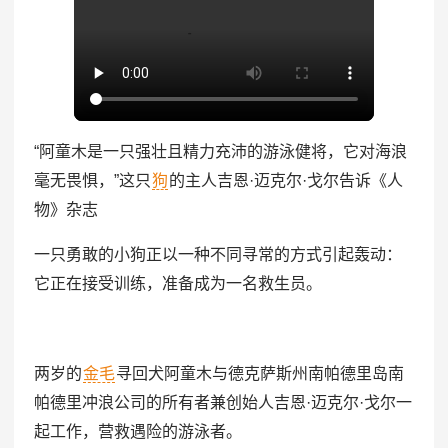
“阿童木是一只强壮且精力充沛的游泳健将，它对海浪
毫无畏惧，”这只
狗
的主人吉恩·迈克尔·戈尔告诉《人
物》杂志
一只勇敢的小狗正以一种不同寻常的方式引起轰动：
它正在接受训练，准备成为一名救生员。
两岁的
金毛
寻回犬阿童木与德克萨斯州南帕德里岛南
帕德里冲浪公司的所有者兼创始人吉恩·迈克尔·戈尔一
起工作，营救遇险的游泳者。