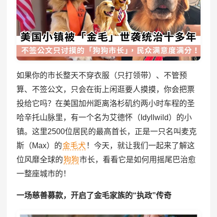
如果你的市长整天不穿衣服（只打领带）、不管预
算、不签公文，只会在街上闲逛要人摸摸，你会把票
投给它吗？在美国加州距离洛杉矶约两小时车程的圣
哈辛托山脉里，有一个名为艾德怀（Idyllwild）的小
镇。这里2500位居民的最高首长，正是一只名叫麦克
斯（Max）的
金毛犬
！今天，就让我们一起来了解这
位风靡全球的
狗狗
市长，看看它是如何用摇尾巴治愈
一整座城市的！
一场慈善募款，开启了金毛家族的“执政”传奇