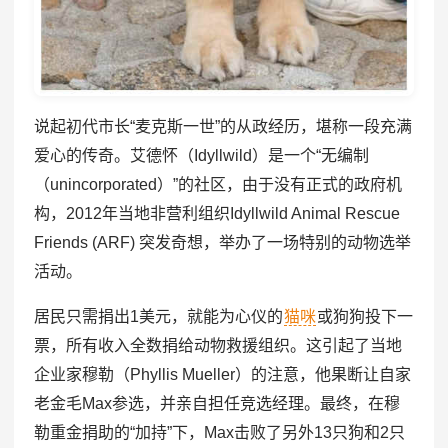
说起初代市长“麦克斯一世”的从政经历，堪称一段充满
爱心的传奇。艾德怀（Idyllwild）是一个“无编制
（unincorporated）”的社区，由于没有正式的政府机
构，2012年当地非营利组织Idyllwild Animal Rescue
Friends (ARF) 突发奇想，举办了一场特别的动物选举
活动。
居民只需捐出1美元，就能为心仪的
猫咪
或狗狗投下一
票，所有收入全数捐给动物救援组织。这引起了当地
企业家穆勒（Phyllis Mueller）的注意，他果断让自家
老金毛Max参选，并亲自担任竞选经理。最终，在穆
勒重金捐助的“加持”下，Max击败了另外13只狗和2只