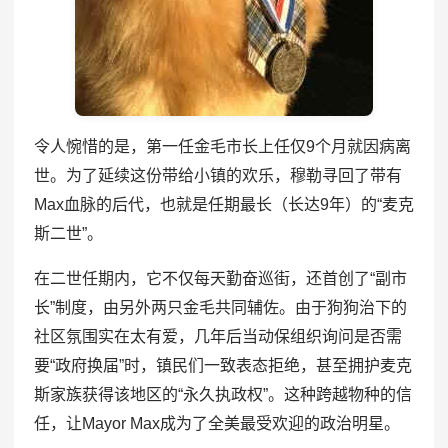
令人惋惜的是，第一任金毛市长上任仅9个月就因病离
世。为了延续这份带给小镇的欢乐，穆勒寻回了带有
Max血脉的后代，也就是任期最长（长达9年）的“麦克
斯二世”。
在二世任期内，它不仅每天勤奋巡街，还首创了“副市
长”制度，由另外两只金毛共同辅佐。由于狗狗治下的
社区氛围实在太有爱，几年后当动保组织询问是否需
要“政府换届”时，镇民们一致表态拒绝，甚至拥护麦克
斯家族获得该地区的“永久执政权”。这种跨越物种的信
任，让Mayor Max成为了全美最受欢迎的政治明星。