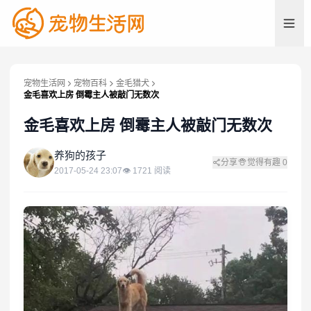
宠物生活网
宠物百科
金毛猎犬
金毛喜欢上房 倒霉主人被敲门无数次
金毛喜欢上房 倒霉主人被敲门无数次
养
养狗的孩子
分享
觉得有趣
0
2017-05-24 23:07
👁
1721
阅读