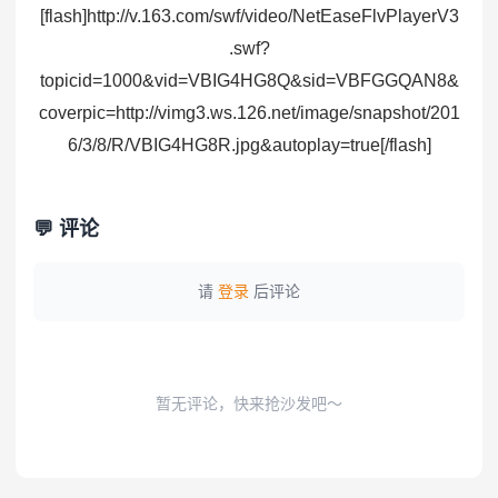
[flash]http://v.163.com/swf/video/NetEaseFlvPlayerV3
.swf?
topicid=1000&vid=VBIG4HG8Q&sid=VBFGGQAN8&
coverpic=http://vimg3.ws.126.net/image/snapshot/201
6/3/8/R/VBIG4HG8R.jpg&autoplay=true[/flash]
💬 评论
请
登录
后评论
暂无评论，快来抢沙发吧～