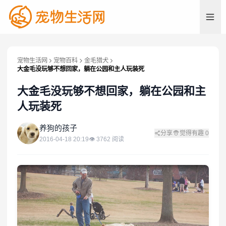
宠物生活网
宠物百科
金毛猎犬
大金毛没玩够不想回家，躺在公园和主人玩装死
大金毛没玩够不想回家，躺在公园和主
人玩装死
养
养狗的孩子
分享
觉得有趣
0
2016-04-18 20:19
👁
3762
阅读