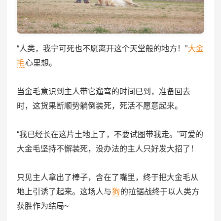
“人类，我宁可死也不愿离开这个天堂般的地方！”
大金
毛
心里想。
当金毛意识到主人带它遛弯的时间已到，准备回去
时，这货果断顺势躺倒装死，死活不愿意起来。
“我已经长在这片土地上了，不要试图带我走。”可爱的
大金毛坚持不懈装死，没办法的主人只好发大招了！
只见主人拿出了棒子，含在了嘴里，终于把大金毛从
地上引诱了起来。这场人与
狗
的拉锯战终于以人类方
获胜作为结局~