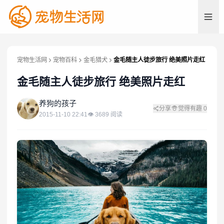
宠物生活网
宠物百科
金毛猎犬
金毛随主人徒步旅行 绝美照片走红
金毛随主人徒步旅行 绝美照片走红
养
养狗的孩子
分享
觉得有趣
0
2015-11-10 22:41
👁
3689
阅读