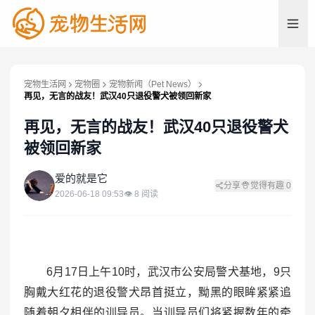
宠物生活网
宠物圈
宠物新闻（Pet News）
再见，无言的战友！武汉40只退役警犬被领回新家
再见，无言的战友！武汉40只退役警犬
被领回新家
爱
爱的就是它
分享
觉得有趣
0
2026-06-18 09:53
👁
8
阅读
6月17日上午10时，武汉市公安局警犬基地，9只
胸戴大红花的退役警犬昂首挺立，黝黑的眼眸紧紧追
随着朝夕相伴的训导员。当训导员们将紧握数年的牵