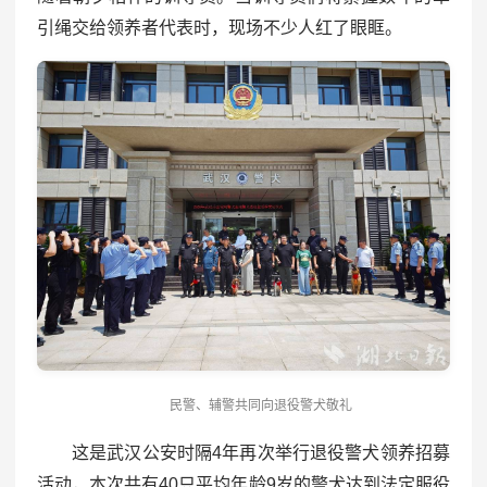
引绳交给领养者代表时，现场不少人红了眼眶。
民警、辅警共同向退役警犬敬礼
这是武汉公安时隔4年再次举行退役警犬领养招募
活动，本次共有40只平均年龄9岁的警犬达到法定服役