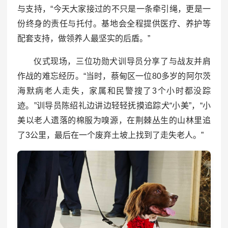
与支持，“今天大家接过的不只是一条牵引绳，更是一
份终身的责任与托付。基地会全程提供医疗、养护等
配套支持，做领养人最坚实的后盾。”
仪式现场，三位功勋犬训导员分享了与战友并肩
作战的难忘经历。“当时，蔡甸区一位80多岁的阿尔茨
海默病老人走失，家属和民警搜了3个小时都没踪
迹。”训导员陈绍礼边讲边轻轻抚摸追踪犬“小美”，“小
美以老人遗落的棉服为嗅源，在荆棘丛生的山林里追
了3公里，最后在一个废弃土坡上找到了走失老人。”