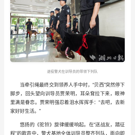
退役警犬在训导员的带领下列队
当牵引绳最终交到领养人手中时，“贝西”突然停下
脚步，回头望向训导员贾荣明，耳朵耷拉下来，眼神
里满是眷恋。贾荣明强忍着泪水挥挥手：“去吧，去新
家好好生活。”
悠扬的《驼铃》旋律缓缓响起。在“送战友，踏征
程”的歌声中，警犬基地全体训导员整齐列队，面向即