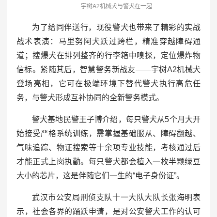
宇树A2机械犬与警犬在一起
为了给同伴送行，现役警犬也带来了精彩的实战
战术表演：马里努阿犬跃过跨栏，精准穿越障碍通
道；搜爆犬在排列整齐的行李箱中嗅探，定位爆炸物
信标。紧随其后，智慧警务新战友——宇树A2机械犬
登场亮相，它可在极端环境下替代警犬执行高危任
务，与警犬形成互补协同的全新警务模式。
警犬基地民警王子博介绍，每只警犬从5个月大开
始接受严格系统训练，需掌握基础服从、障碍翻越、
气味追踪、物证搜索等十余项专业技能，考核通过后
才能正式上岗执勤。每只警犬都会植入一枚半颗绿豆
大小的芯片，这是伴随它们一生的“电子身份证”。
武汉市公安局刑侦支队十一大队大队长张海明表
示，社会各界的踊跃申请，是对公安警犬工作的认可