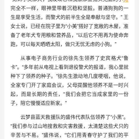
完全不一样，眼神里带着沉稳和坚毅。普通狗狗的一
生是享受生活，而警犬的前半生全是奉献与坚守。” 王
女士说，已经在院子里为“小美”搭好了宽敞的木屋，准
备了老年犬专用粮和营养品，“以后它不用再为使命奔
跑，可以每天晒晒太阳，做只无忧无虑的小狗。”
从事电子商务行业的徐先生领养了史宾格犬“鲁
卡”。“多年前从电视上看到退役警犬的报道，我心里就
种下了领养的种子。”徐先生激动地几度哽咽，他说，
全家专门开了家庭会议，父母提醒他领养不是一时兴
起，而是长期的责任，“我们会把它当成家里的一份
子，陪它慢慢适应新家。”
云梦县蓝天救援队的盛伟代表队伍领养了“小黑”。
“我们参与过山地搜救和灾害救援，太清楚这些犬只的
辛苦与不易。”盛伟说，“它们用青春守护了我们的平