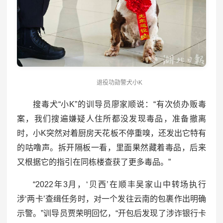
退役功勋警犬小K
搜毒犬“小K”的训导员廖家顺说：“有次侦办贩毒
案，我们搜遍嫌疑人住所都没发现毒品，准备撤离
时，小K突然对着厨房天花板不停重嗅，还发出它特有
的咕噜声。拆开隔板一看，里面果然藏着毒品，后来
又根据它的指引在同栋楼查获了更多毒品。”
“2022年3月，‘贝西’在顺丰吴家山中转场执行
涉‘两卡’查缉任务时，对一个发往云南的包裹作出明确
示警。”训导员贾荣明回忆，“开包后发现了涉诈银行卡