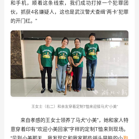
和手机，顺着这条线索，我们成功打掉一个犯罪团
伙，抓获4名嫌疑人，这也是武汉警犬查缉‘两卡’犯罪
的开门红。”
王女士（右二）和亲友穿着定制T恤来迎接马犬“小美”
来自孝感的王女士领养了马犬“小美”，她和家人特
意穿着印有“欢迎小美回家”字样的定制T恤来到现场。
“见到小美那天，我发现它和我家那些摇头晃脑的小
狗