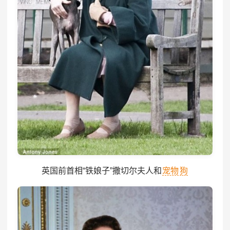
英国前首相“铁娘子”撒切尔夫人和
宠物
狗