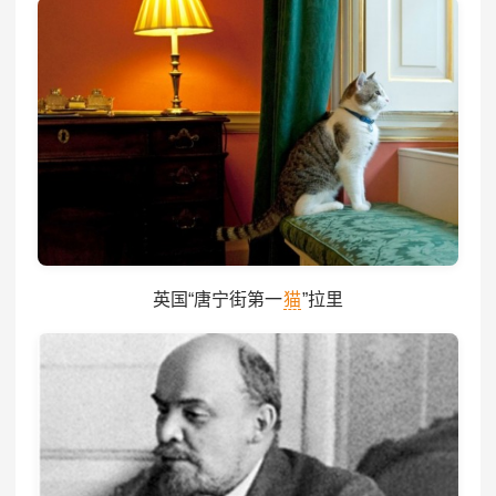
英国“唐宁街第一
猫
”拉里