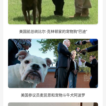
美国前总统比尔·克林顿家的宠物狗“巴迪”
美国参议员麦凯恩和宠物斗牛犬阿波罗