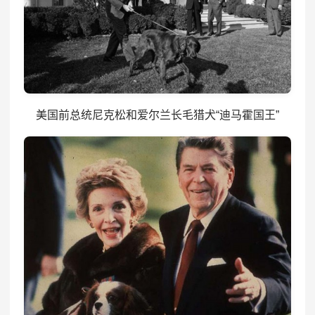
美国前总统尼克松和爱尔兰长毛猎犬“迪马霍国王”