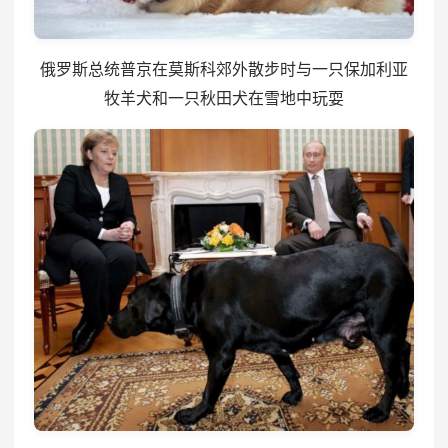
俄罗斯总统普京在莫斯科郊外散步时与一只保加利亚
牧羊犬和一只秋田犬在雪地中玩耍