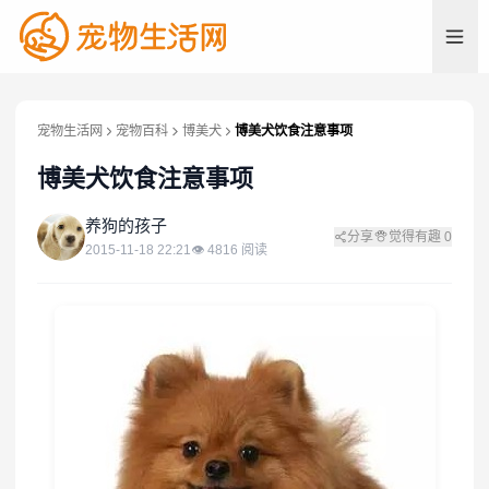
宠物生活网
宠物百科
博美犬
博美犬饮食注意事项
博美犬饮食注意事项
养
养狗的孩子
分享
觉得有趣
0
2015-11-18 22:21
👁
4816
阅读