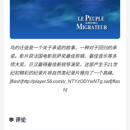
鸟的迁徙是一个关于承诺的故事，一种对于回归的承
诺。影片获法国电影凯萨奖最佳剪辑、最佳音乐等多
项大奖，贝汉赢得最佳新锐导演奖，这部产生于21世
纪初精彩的纪录片将自然类纪录片推向了一个高峰
。
[flash]http://player.56.com/v_NTYzODYwNTg.swf[/flas
h]
💬 评论