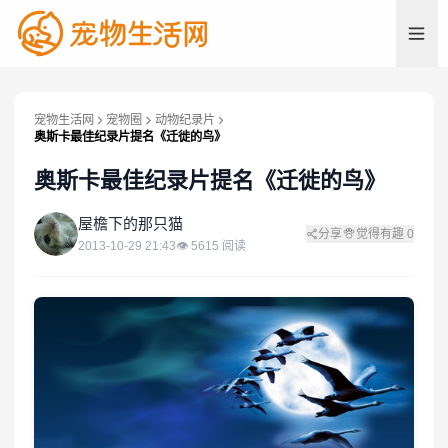
宠物生活网
宠物圈
动物纪录片
奥斯卡最佳纪录片提名《迁徙的鸟》
奥斯卡最佳纪录片提名《迁徙的鸟》
屋
屋檐下的那只猫
分享
觉得有趣
0
2013-10-29 21:43
👁
5615
阅读