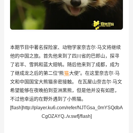
本期节目中著名探险家、动物学家奈吉尔·马文将继续
他的中国之旅。首先他来到了四川省的巴郎山，探寻
了岩羊、雪鹑和蓝大翅鸲。随后他来到了成都，成为
了继成龙之后的第二位“熊
猫
大使”。在这里奈吉尔·马
文和中国国宝大熊猫亲密接触。 在瓦屋山奈吉尔·马文
希望能够在夜晚拍到亚洲黑熊，但是他并没有如愿，
不过他幸运的在野外遇到了小熊猫。
[flash]http://player.ku6.com/refer/NJTGsa_0mYSQdbA
CgOZAYQ../v.swf[/flash]