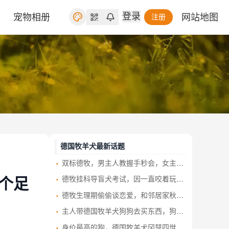
登录
宠物相册
网站地图
注册
德国牧羊犬最新话题
双标德牧，男主人教握手秒会，女主人一伸手它却当场“顶嘴”：刚捡你的时候可不是这么对我的
德牧挂科导盲犬考试，因一直咬着玩具不放
个足
德牧生理期偷偷谈恋爱，和邻居家秋田好上了，一口气生一个足球队
主人带德国牧羊犬狗狗去买东西，狗狗贴心举动让路人羡慕
身价最高的狗，德国牧羊犬冈瑟四世，坐拥25亿人民币私狗财产