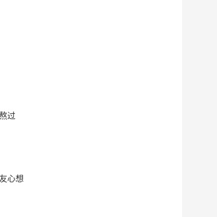
熬过
友心想