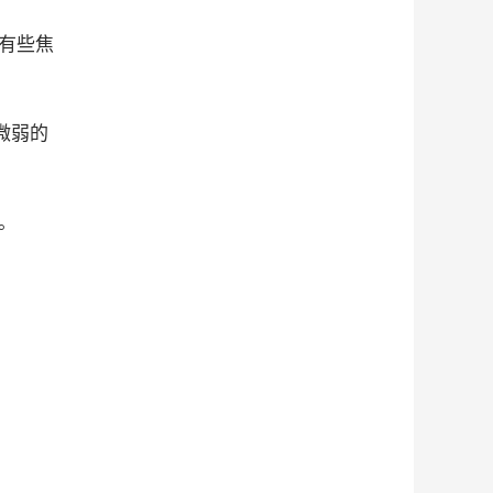
有些焦
微弱的
。