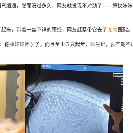
遛弯邂逅，然而没过多久，网友就发现不对劲了——德牧妹妹
了起来，带着一丝不祥的预感，网友赶紧带它去了
宠物
医院。
陈：德牧妹妹怀孕了，而且至少五只起步，医生说，预产期不