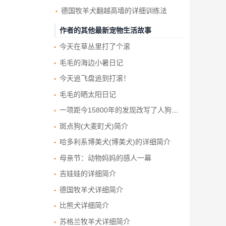
德国牧羊犬翻越高墙的详细训练法
作者的其他最新宠物生活故事
今天在草丛里打了个滚
毛毛的海边小暑日记
今天追飞盘追到打滚！
毛毛的晒太阳日记
一项距今15800年的发现改写了人狗友谊的历史
斑点狗(大麦町犬)简介
哈多利系博美犬(博美犬)的详细简介
母亲节：动物妈妈的感人一幕
吉娃娃的详细简介
德国牧羊犬详细简介
比熊犬详细简介
苏格兰牧羊犬详细简介