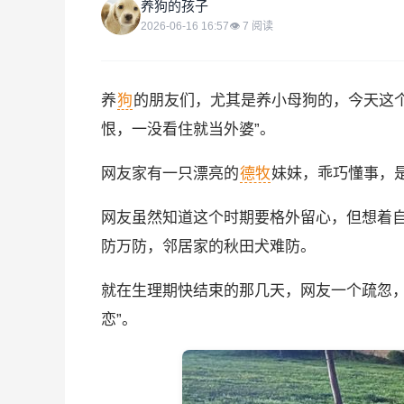
养
养狗的孩子
2026-06-16 16:57
👁
7
阅读
养
狗
的朋友们，尤其是养小母狗的，今天这
恨，一没看住就当外婆”。
网友家有一只漂亮的
德牧
妹妹，乖巧懂事，
网友虽然知道这个时期要格外留心，但想着
防万防，邻居家的秋田犬难防。
就在生理期快结束的那几天，网友一个疏忽，
恋”。