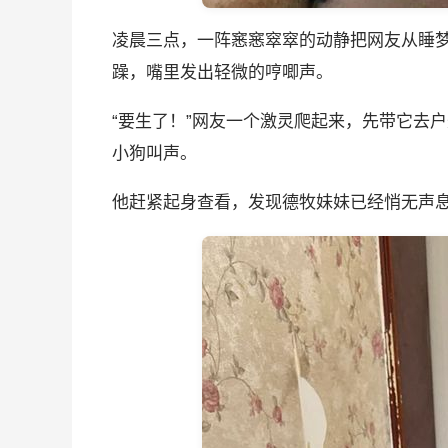
凌晨三点，一阵窸窸窣窣的动静把网友从睡
躁，嘴里发出轻微的哼唧声。
“要生了！”网友一个激灵爬起来，先带它去
小狗叫声。
他赶紧起身查看，发现德牧妹妹已经悄无声