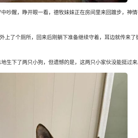
梦中吵醒，睁开眼一看，德牧妹妹正在房间里来回踱步，神情
户外上了个厕所，回来后刚躺下准备继续守着，耳边就传来了
息地生下了两只小狗，但遗憾的是，这两只小家伙没能挺过来