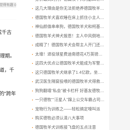
觉得有趣
0
这几大理由是你无法拒绝养德国牧羊犬的原因！
德国牧羊犬喜欢睡在床上抓住小主人的位置，把他从床上拉了起来
神仙颜值串串狗，德国牧羊犬和柯基犬结合？网友表示：太难猜了！
成千古
德国牧羊犬神犬报恩！主人中风倒地成功救命.
成精了！德国牧羊犬会帮主人开门还会算数
太壕！退役球星费迪南德花4万英镑买德国牧羊犬保护待孕妻子
理期。
这四大优点让德国牧羊犬能成为军警犬界的“一哥”
道，千
这只德国牧羊犬继承了1.4亿欧，坐拥别墅城堡！这才是人不如狗系列
武汉医生隔窗投喂的德国牧羊犬得救了 有望成为军犬
狗狗翻墙“私会”被卡栏杆 好基友德牧倾情相助
的“跨年
一只德牧““汪星人”蹿上公交车霸占司机座位 网友评论逗比:想开车?你有驾照吗?
宠物行为训练之——轻松搞定嚎叫派
购买德牧必须认清八大事项
德国牧羊犬训练接飞盘的五点注意