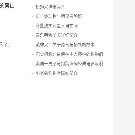
的胃口
松狮犬详细简介
新一波动物与明星撞脸照
海量搞笑汪星人自拍照
喜乐蒂牧羊犬详细简介
远了，
英雄犬：关于勇气与牺牲的故事
纪实摄影：依偎在主人怀中的狗狗们
美国一男子与狗狗演绎经典电影浪漫场景
小老头狗狗雪瑞纳简介