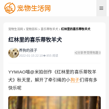
宠物生活网
宠物百科
喜乐蒂牧羊犬
红林里的喜乐蒂牧羊犬
红林里的喜乐蒂牧羊犬
养
养狗的孩子
分享
觉得有趣
0
2022-01-15 22:10
👁
855
阅读
YYMIAO喵@米拍创作《红林里的喜乐蒂牧羊
犬》秋天里，解开了牵引绳的小
狗子
们得有多
快乐呢