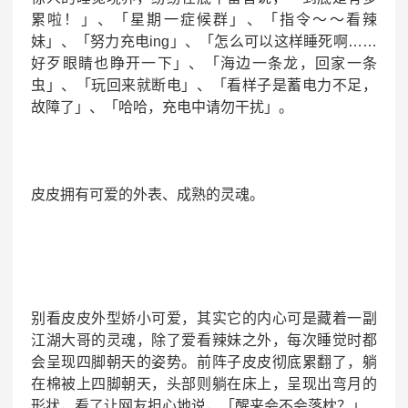
累啦！」、「星期一症候群」、「指令～～看辣
妹」、「努力充电ing」、「怎么可以这样睡死啊……
好歹眼睛也睁开一下」、「海边一条龙，回家一条
虫」、「玩回来就断电」、「看样子是蓄电力不足，
故障了」、「哈哈，充电中请勿干扰」。
皮皮拥有可爱的外表、成熟的灵魂。
别看皮皮外型娇小可爱，其实它的内心可是藏着一副
江湖大哥的灵魂，除了爱看辣妹之外，每次睡觉时都
会呈现四脚朝天的姿势。前阵子皮皮彻底累翻了，躺
在棉被上四脚朝天，头部则躺在床上，呈现出弯月的
形状，看了让网友担心地说，「醒来会不会落枕？」