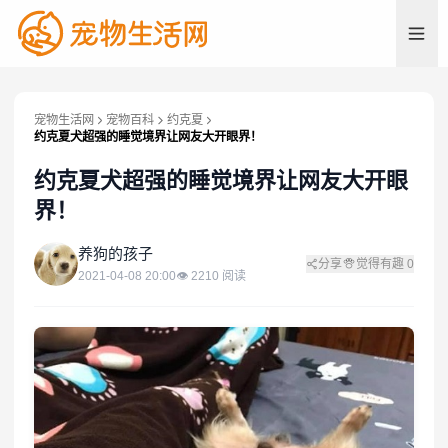
宠物生活网
宠物百科
约克夏
约克夏犬超强的睡觉境界让网友大开眼界！
约克夏犬超强的睡觉境界让网友大开眼
界！
养
养狗的孩子
分享
觉得有趣
0
2021-04-08 20:00
👁
2210
阅读