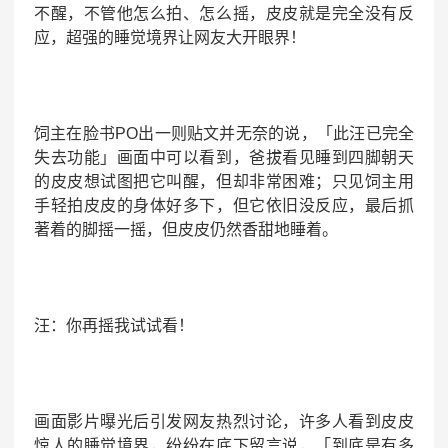
不醒，不管他怎么拍、怎么摇，皮皮就是完全没有反
应，超强的睡觉境界让网友大开眼界！
饲主在脸书PO出一则贴文并无奈的说，「此汪已完全
失去功能」画面中可以看到，爸拔看见睡到四脚朝天
的皮皮想试图把它叫醒，但却非常困难；只见饲主用
手轻拍皮皮的身体好多下，但它依旧没反应，最后抓
著着的脚摇一摇，但皮皮仍然香甜地睡着。
汪：你再摇我试试看！
画面影片曝光后引发网友热烈讨论，许多人看到皮皮
惊人的睡觉境界，纷纷在底下留言说，「到底是有多