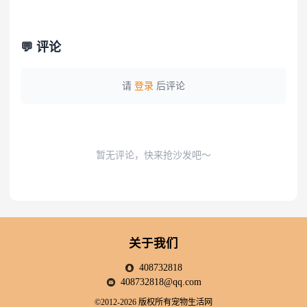
💬 评论
请
登录
后评论
暂无评论，快来抢沙发吧～
关于我们
408732818
408732818@qq.com
©2012-2026 版权所有宠物生活网