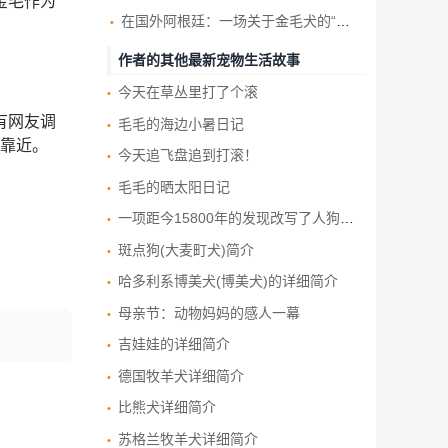
金毛作为
在国外阿根廷：一场关于金毛犬的“大聚会”
作者的其他最新宠物生活故事
今天在草丛里打了个滚
有网友调
毛毛的海边小暑日记
靠近。
今天追飞盘追到打滚！
毛毛的晒太阳日记
一项距今15800年的发现改写了人狗友谊的历史
斑点狗(大麦町犬)简介
哈多利系博美犬(博美犬)的详细简介
母亲节：动物妈妈的感人一幕
吉娃娃的详细简介
德国牧羊犬详细简介
比熊犬详细简介
苏格兰牧羊犬详细简介