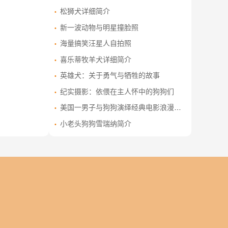
松狮犬详细简介
新一波动物与明星撞脸照
海量搞笑汪星人自拍照
喜乐蒂牧羊犬详细简介
英雄犬：关于勇气与牺牲的故事
纪实摄影：依偎在主人怀中的狗狗们
美国一男子与狗狗演绎经典电影浪漫场景
小老头狗狗雪瑞纳简介