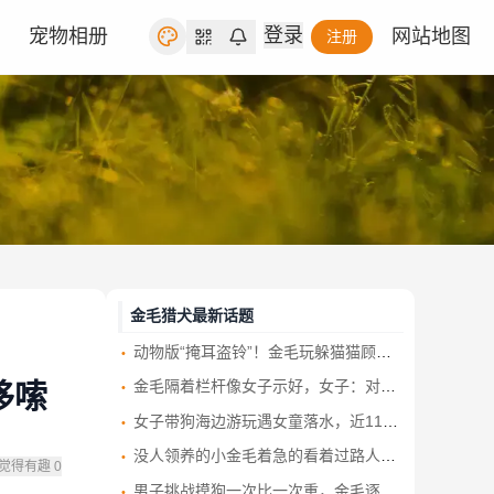
登录
宠物相册
网站地图
注册
金毛猎犬最新话题
动物版“掩耳盗铃”！金毛玩躲猫猫顾头不顾尾 一动不动等主人找
金毛隔着栏杆像女子示好，女子：对不起，我不可以摸你，怕你咬我狗狗立马叼着一只脚鞋躺下
哆嗦
女子带狗海边游玩遇女童落水，近11岁金毛冲进海里救人 主人：它平日里胆小又怕水
没人领养的小金毛着急的看着过路人，回家以后竟然是只暖心的毛孩子
觉得有趣
0
男子挑战摸狗一次比一次重，金毛逐渐发现了事情的不对劲