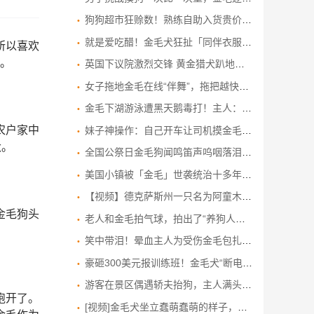
狗狗超市狂赊数！熟练自助入货贵价鸡腿 主人被迫付款要“破产”
就是爱吃醋！金毛犬狂扯「同伴衣服」当街上演宫斗剧戏码
所以喜欢
。
英国下议院激烈交锋 黄金猎犬趴地入睡抢镜
女子拖地金毛在线“伴舞”，拖把越快它抬爪越快，狗：只要我抬得够快，你就拖不到我的脚
金毛下湖游泳遭黑天鹅毒打！主人：这不是第一次了
农户家中
妹子神操作：自己开车让司机摸金毛，圆其童年梦
犬。
全国公祭日金毛狗闻鸣笛声呜咽落泪，狗主人：动物有灵性
美国小镇被「金毛」世袭统治十多年，不签公文只讨摸的狗狗市长Mayor Max，民众满意度满分！
【视频】德克萨斯州一只名为阿童木的英勇金毛寻回犬接受训练，以拯救溺水游泳者
金毛狗头
老人和金毛拍气球，拍出了“养狗人无法拒绝的治愈瞬间”
笑中带泪！晕血主人为受伤金毛包扎 连晕N次仍不放弃
豪砸300美元报训练班！金毛犬“断电”昏睡 网民：像极课堂的我
游客在景区偶遇轿夫抬狗，主人满头大汗跟随，游客：金毛年迈体力不支，花费至少几百元
跑开了。
[视频]金毛犬坐立蠢萌蠢萌的样子，呲个牙想生气又不敢乱来的样子！