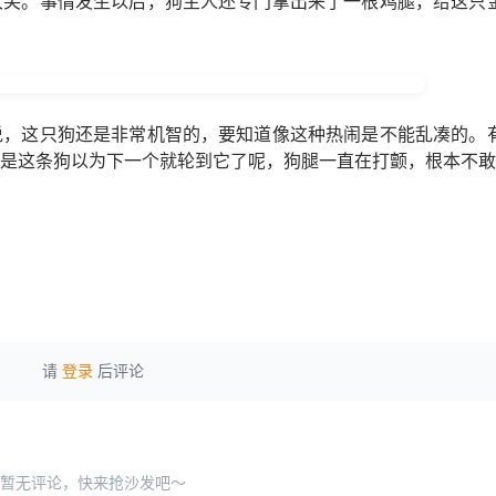
大笑。事情发生以后，狗主人还专门拿出来了一根鸡腿，给这只
说，这只狗还是非常机智的，要知道像这种热闹是不能乱凑的。
是这条狗以为下一个就轮到它了呢，狗腿一直在打颤，根本不敢
请
登录
后评论
暂无评论，快来抢沙发吧～