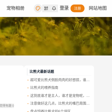
登录
宠物相册
网站地图
注册
比熊犬最新话题
超可爱比熊犬侧脸肉肉的好想捏，谁看了不想养！
比熊犬的喂养指南
这到底谁才是主人，谁才是宠物呢，个性如大爷般的比熊犬
注意做好这几点，比熊犬的嘴巴周围总是脏兮兮的就能改善了！
觉得有趣
0
盘点饲养比熊犬的6个误区