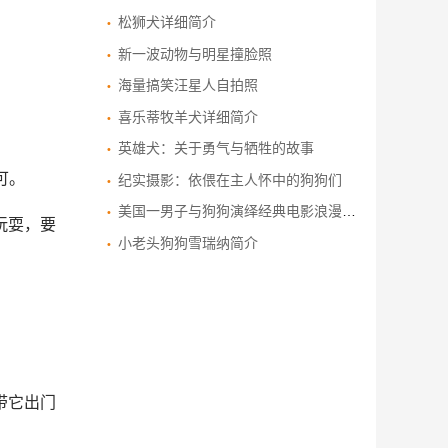
松狮犬详细简介
新一波动物与明星撞脸照
海量搞笑汪星人自拍照
喜乐蒂牧羊犬详细简介
英雄犬：关于勇气与牺牲的故事
可。
纪实摄影：依偎在主人怀中的狗狗们
美国一男子与狗狗演绎经典电影浪漫场景
玩耍，要
小老头狗狗雪瑞纳简介
带它出门