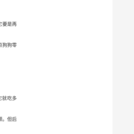
它要是再
点狗狗零
它就吃多
顿。但后