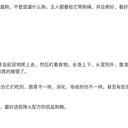
遛狗，不管是遛什么狗，主人都要给它带狗绳，并且牵好，看好
就会屁屁地爬上去，然后盯着食物，全身上下，从里到外，散发
就真的做错了。
适合它们吃的，肠胃不一样，消化、吸收的也不一样。甚至有些
，最好选些降火配方的低盐狗粮。