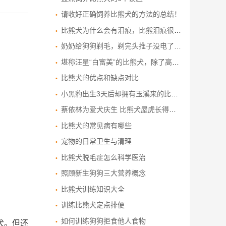
请收好正确饲养比熊犬的方法的总结！
比熊犬为什么会有泪痕，比熊泪痕很重怎么办？
奶奶给狗狗剃毛，剃完头推子没电了，比熊犬一脸无奈！
堪称汪星“白富美”的比熊犬，除了高颜值外，还有9个优点
比熊犬的优点和缺点对比
小黑豹出生3天后却拥有玉溪来的比熊犬全职奶妈
蔡依林为爱犬庆生 比熊犬屋虎长得像带毛的飓风
比熊犬的常见病有哪些
宠物的日常卫生与清理
比熊犬脱毛症怎么科学医治
照顾新生狗狗三大营养概念
比熊犬训练知识大全
训练比熊犬定点排便
如何训练狗狗拒食他人食物
犬。但还