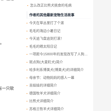
怎么改正比熊犬挑食的毛病
作者的其他最新宠物生活故事
今天在草丛里打了个滚
毛毛的海边小暑日记
今天追飞盘追到打滚！
。
毛毛的晒太阳日记
一项距今15800年的发现改写了人狗友谊的历史
斑点狗(大麦町犬)简介
哈多利系博美犬(博美犬)的详细简介
母亲节：动物妈妈的感人一幕
吉娃娃的详细简介
有一只软
德国牧羊犬详细简介
比熊犬详细简介
苏格兰牧羊犬详细简介