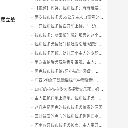
【视频】搞笑，拉布拉多：麻麻我要养小狗！
两岁拉布拉多犬55公斤主人自责亏欠 网民看照片惊呼：这是猪
能屡立战
一只拉布拉多独自开车上路，“一边开一边狂叫”，狗主人：练车1个月就能上路；当地交管局回应
拉布拉多：啥事都叫我？那旁边这个货干嘛的？这个家没我真不行
拉布拉多犬独处时翻肚皮忘我“唱歌” 发现被人“偷拍”后表情尴尬
拉布拉多巴顿，幼儿园小主人的专职“司机+保镖”，简直太拉风 ！拉布拉多 宝宝与狗狗 萌犬 宠物和孩子
半岁雪纳瑞犬玩滑板引围观，主人：教一周就会了
黑色拉布拉多给7只小猫当“保姆”，围着孩子转，还真像一回事
广西5旬女子洗澡后煤气中毒昏迷，宠物狗狗拉布拉多舔脸，刨身体将她唤醒
19岁的拉布拉多犬将接受安乐死，妈最后带它再看一次海，重温感动回忆
主人正跪在地上擦地，拉布拉多犬一口抢过帕子，接下来的一幕把主人惊着了
这几点是黑色的拉布拉多犬偏贵的原因
面对最爱的点心的拉布拉多狗狗口水瀑布流满地，地板都快淹水啦！
河南有只拉布拉多犬被卖，主人离开，狗狗依依不舍：主人，你忘带我了