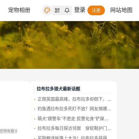
登录
宠物相册
网站地图
注册
拉布拉多猎犬最新话题
正爬英国最高峰，拉布拉多却倒下，救援队一查竟是误食大麻
钓鱼遇拉布拉多死盯不放？网友揭爆笑真相：亲戚狗被拐求救认不出
萌犬“蹭警车”不愿走 民警化身“铲屎官”助团圆
拉布拉多每日探访邻居 穿软鞋护门、设鼻按门铃 暖心互动成热话
觉得有趣
0
买狗粮送帐篷上大当！拉布拉多获得mini版后 无奈鄙视脸笑爆网民