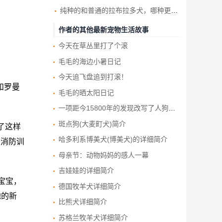
纯种的和普通的拉布拉多犬，哪种更好养，你知道吗？
作者的其他最新宠物生活故事
今天在草丛里打了个滚
毛毛的海边小暑日记
今天追飞盘追到打滚！
和罗曼
毛毛的晒太阳日记
一项距今15800年的发现改写了人狗友谊的历史
斑点狗(大麦町犬)简介
了这样
哈多利系博美犬(博美犬)的详细简介
过消防训
母亲节：动物妈妈的感人一幕
吉娃娃的详细简介
宝宝，
德国牧羊犬详细简介
地的新
比熊犬详细简介
苏格兰牧羊犬详细简介