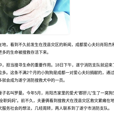
在地，看到不久前发生在茂县灾区的新闻，成都爱心夫妇肖阳杰
更多的生命被搜救存活下来。
中，担当搜寻生命的重要作用。18日下午，遂宁消防支队就迎来
拉多。这条不满2个月的小狗狗是成都一对爱心夫妇捐献的，通
多就会成为遂宁消防搜救犬中的一员。
子名叫罗曼。今年5月，肖阳杰家里的爱犬“郡肝儿”生了一窝狗
全职妈妈”。前不久，夫妻俩看到搜救犬在茂县灾区救灾累瘫在
犬服务社会的想法，几经周转，两人联系到了遂宁市消防支队。