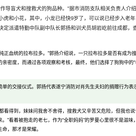
选作导盲犬和搜救犬的狗品种。”据市消防支队相关负责人介
小虎和小花，其中，小龙已经快9岁了，可以说已经步入老年
决定派遣特勤中队副中队长郭扬和训犬员胡岩屹前往成都，
纯正血统的拉布拉多。”郭扬介绍说，一只拉布拉多是否有成为
亲密度，而通过各项观察和考核，最终，他们选择了狗狗中的“
简单的交接仪式。郭扬代表遂宁消防对肖先生夫妇的捐赠行为表
正都看得到，妹妹问我舍不舍得，搜救犬又辛苦又危险，但我也说
。”看着被抱走的老七，作为“全职妈妈”的罗曼心里很不是滋味
生命，那才是荣耀。