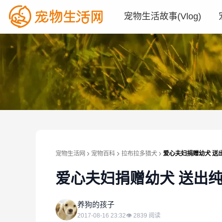
宠物生活故事(Vlog)
宠物生活网
宠物百科
拉布拉多猎犬
爱心夫妇捐赠幼犬 送
爱心夫妇捐赠幼犬 送出纯
养
养狗的孩子
2017-08-16 23:32
👁
2839
阅读