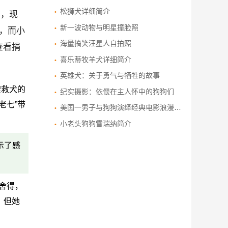
松狮犬详细简介
绍，现
新一波动物与明星撞脸照
，而小
海量搞笑汪星人自拍照
查看捐
喜乐蒂牧羊犬详细简介
英雄犬：关于勇气与牺牲的故事
搜救犬的
纪实摄影：依偎在主人怀中的狗狗们
老七”带
美国一男子与狗狗演绎经典电影浪漫场景
小老头狗狗雪瑞纳简介
示了感
舍得，
，但她