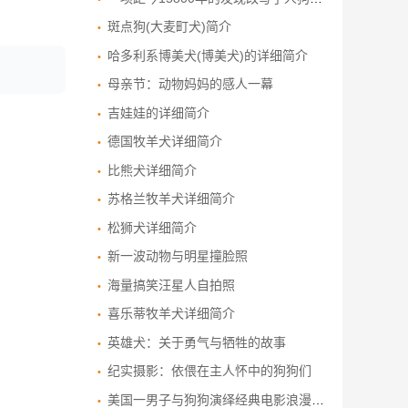
斑点狗(大麦町犬)简介
哈多利系博美犬(博美犬)的详细简介
母亲节：动物妈妈的感人一幕
吉娃娃的详细简介
德国牧羊犬详细简介
比熊犬详细简介
苏格兰牧羊犬详细简介
松狮犬详细简介
新一波动物与明星撞脸照
海量搞笑汪星人自拍照
喜乐蒂牧羊犬详细简介
英雄犬：关于勇气与牺牲的故事
纪实摄影：依偎在主人怀中的狗狗们
美国一男子与狗狗演绎经典电影浪漫场景