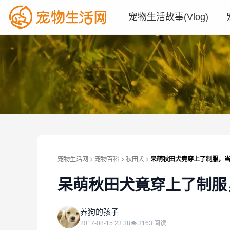
宠物生活故事(Vlog)
宠物生活网
宠物百科
秋田犬
呆萌秋田犬竟穿上了制服，
呆萌秋田犬竟穿上了制服
养
养狗的孩子
2017-08-15 23:38
👁
3163
阅读