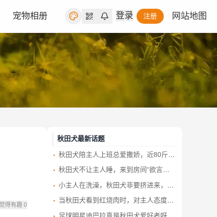
登录
宠物相册
网站地图
注册
秋田犬最新话题
秋田犬陪主人上班总爱撒娇，近80斤却还觉得自己是个宝宝
秋田犬不让主人睡，来到房间“欲言又止”，女主也被逗笑了
小主人在洗澡，秋田犬非要挤进来，狗：说好进来玩水的啊
当秋田犬看到红烧肉时，对主人态度就变了，铲屎官有点小气啊
觉得有趣
0
足球明星迪巴拉真是秋田犬爱好者呀。去年4月底他领养了一只