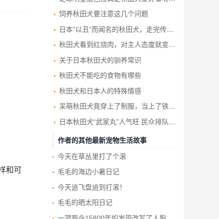
饲养秋田犬要注意这几个问题
日本“以丑”而闻名的秋田犬，走完传奇一生，网友发文悼念
秋田犬看到红烧肉，对主人态度就变了，铲屎官有点小气啊
关于日本秋田犬的驯养常识
秋田犬不能吃的食物有哪些
秋田犬和日本人的特殊情感
呆萌秋田犬竟穿上了制服，当上了铁路上的当值
日本秋田犬“武家丸”人气旺 民众排队求合影
作者的其他最新宠物生活故事
今天在草丛里打了个滚
样和可
毛毛的海边小暑日记
今天追飞盘追到打滚！
毛毛的晒太阳日记
一项距今15800年的发现改写了人狗友谊的历史