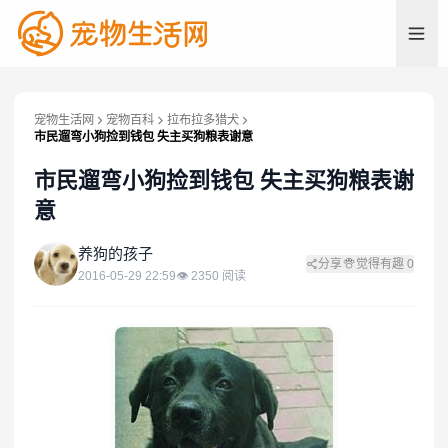
宠物生活网
宠物百科
拉布拉多猎犬
市民遛弯小狗捡到钱包 失主买狗粮表谢意
市民遛弯小狗捡到钱包 失主买狗粮表谢
意
养
养狗的孩子
分享
觉得有趣
0
2016-05-29 22:59
👁
2350
阅读