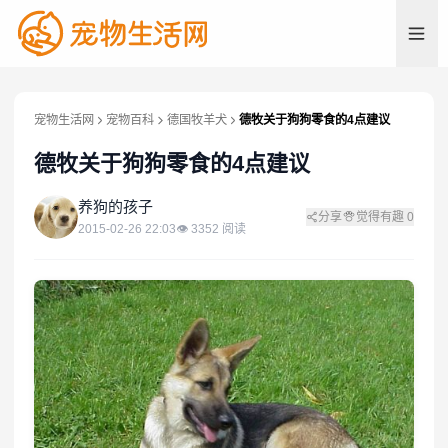
宠物生活网
宠物百科
德国牧羊犬
德牧关于狗狗零食的4点建议
德牧关于狗狗零食的4点建议
养
养狗的孩子
分享
觉得有趣
0
2015-02-26 22:03
👁
3352
阅读