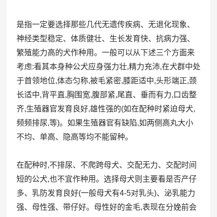
是指一定要选择那些几代无遗传疾病、无退化现象、
神经类型稳定、体质健壮、生长发育快、抗病力强、
繁殖能力高的犬作种用。一般可以从下述三个方面来
考虑:看其本身种公犬应身强力壮,精力充沛,在犬群中处
于首领地位,体态匀称,被毛紧密,膝距适中,头形端正,颈
长适中,背平直,胸围宽,腹部紧,尾直、垂而有力,口齿整
齐,生殖器官发育良好,雄性强的(如在配种时紧迫母犬,
频频排尿,等)。如果生殖器官有缺陷,如两侧高丸大小
不均、单高、隐高等均不能留种。
在配种时,不排尿、不爬跨母犬、交配无力、交配时间
短的公犬,也不宜作种用。选择母犬则主要看是否产仔
多、乳防发育良好(一般母犬有4-5对乳头)、泌乳能力
强、母性强、带仔好。母性好的金毛,表现在分娩前会