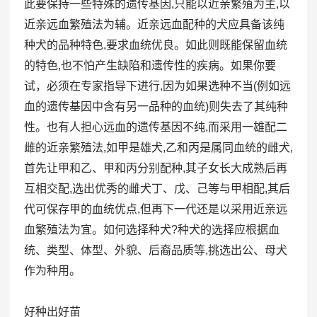
此要保持一些特殊的遗传基因,只能以近亲繁殖为主,以
近亲远血繁殖法为辅。近亲远血配种的犬应具备该纯
种犬的品种特色,要求血统优良。如此则既能保留血统
的特色,也不怕产生缺陷和遗传性的疾病。如果你要
试，必须在专家指导下进行,因为如果选种不当(例如远
血的遗传基因中含有另一品种的血统)则失去了其纯种
性。也有人担心远血的遗传基因不纯,而采用一雄配二
雌的近亲繁殖法,如甲是雄犬,乙和丙是属同血统的雌犬,
首先让甲和乙、甲和丙分别配种,其子女长大成熟后再
互相交配,选出优秀的雌犬丁、戊、己等与甲相配,其后
代可保存甲的血统优点,但再下一代还是以采用近亲远
血繁殖法为宜。如何选择种犬?种犬的选择应根据血
统、类型、体型、外貌、后裔品质等,挑选出公、母犬
作为种用。
好种出好苗