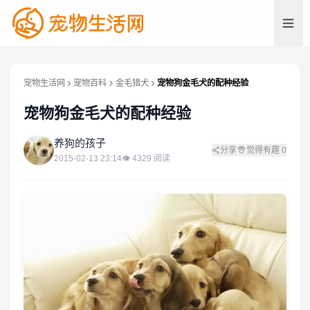
宠物生活网
宠物百科
金毛猎犬
宠物狗金毛犬的配种经验
宠物狗金毛犬的配种经验
养
养狗的孩子
分享
觉得有趣
0
2015-02-13 23:14
👁
4329
阅读