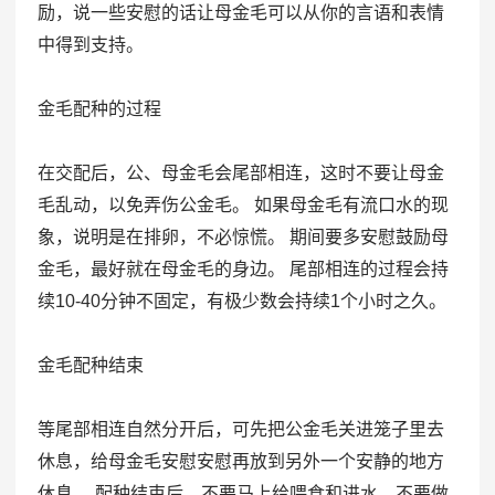
励，说一些安慰的话让母金毛可以从你的言语和表情
中得到支持。
金毛配种的过程
在交配后，公、母金毛会尾部相连，这时不要让母金
毛乱动，以免弄伤公金毛。 如果母金毛有流口水的现
象，说明是在排卵，不必惊慌。 期间要多安慰鼓励母
金毛，最好就在母金毛的身边。 尾部相连的过程会持
续10-40分钟不固定，有极少数会持续1个小时之久。
金毛配种结束
等尾部相连自然分开后，可先把公金毛关进笼子里去
休息，给母金毛安慰安慰再放到另外一个安静的地方
休息。 配种结束后，不要马上给喂食和进水，不要做