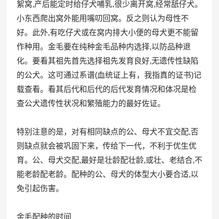
絮窝,产后能定时给仔犬哺乳,很少离开窝,经常舐仔犬。
小东西爬出窝外能用嘴叨回窝。反之则认为母性不
好。此外,有吃仔犬或在窝内排大小便的母犬更不能留
作种用。金毛要在纯种金毛品种内选择,以防品种退
化。要看其祖先首先选择祖先发育良好,无遗传性缺陷
的公犬。这可通过系谱(血统证上有，我指真的证书)记
载查看。看其后代和后代的后代发育情况和体况是检
查公犬遗传性状况和繁殖能力的最好佐证。
特别注意的是，对有相同缺点的公、母犬不宜交配,否
则缺点就会被巩固下来，传给下一代，不利于优生优
育。公、母犬交配,最好是壮龄配壮龄,或壮、老结合,不
能老龄配老龄。配种的公、母犬的体型大小要合适,以
免引起伤害。
金毛配种的时间