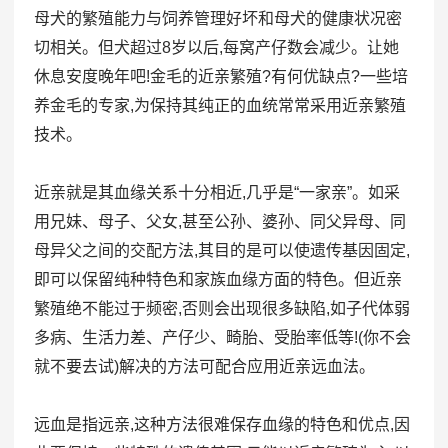
母犬的繁殖能力与饲养管理好坏和母犬的健康状况密
切相关。但犬超过8岁以后,每窝产仔数会减少。让她
休息安度晚年吧!金毛的近亲繁殖?有何优缺点?一些培
养金毛的专家,为保持其纯正的血统常常采用近亲繁殖
技术。
近亲就是其血缘关系十分相近,几乎是“一家亲”。如采
用兄妹、母子、父女,甚至公孙、婆孙、同父异母、同
母异父之间的交配方法,其目的是可以使遗传基因固定,
即可以保留纯种特色和家族血缘方面的特色。但近亲
繁殖绝不能过于频密,否则会出现很多缺陷,如子代体弱
多病、生活力差、产仔少、畸胎、受胎率低等!(你不会
就不要去试)解决的方法可配合应用近亲远血法。
远血是指远亲,这种方法很难保存血缘的特色和优点,因