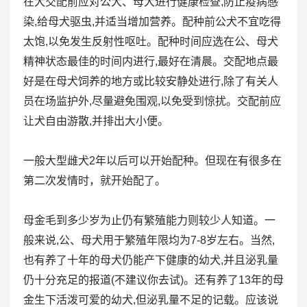
在犬交配前应对公犬、母犬进行健康检查,防止疫病感
染,给母犬驱虫,并适当增加营养。配种前公犬不宜吃得
太饱,以免发生反射性呕吐。配种时间应选在公、母犬
精神状态最佳的时间内进行,最好在清晨。交配地点最
好是在母犬饲养的地方或比较安静处进行,除了有关人
员在场监护外,尽量避免围观,以免受到惊扰。交配前应
让犬自由游散,并排出大小便。
一般大型雌犬2年以后可以开始配种。但现在有很多在
第二次发情时，就开始配了。
母金毛到多少岁为止仍有繁殖能力则较少人知道。一
般来说,公、母犬用于繁殖年限均为7-8岁左右。当然,
也有养了十年的母犬仍能产下健康的幼犬,并且泌乳量
仍十分充足的报道(不建议你去试)。还有养了13年的母
金生下活泼可爱的幼犬,但泌乳量不足的记载。应该说