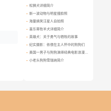
松狮犬详细简介
新一波动物与明星撞脸照
海量搞笑汪星人自拍照
喜乐蒂牧羊犬详细简介
英雄犬：关于勇气与牺牲的故事
纪实摄影：依偎在主人怀中的狗狗们
美国一男子与狗狗演绎经典电影浪漫场景
小老头狗狗雪瑞纳简介