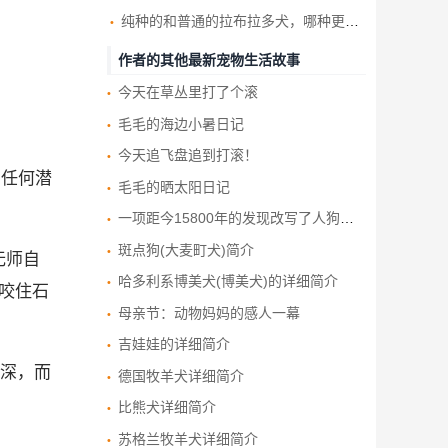
纯种的和普通的拉布拉多犬，哪种更好养，你知道吗？
作者的其他最新宠物生活故事
今天在草丛里打了个滚
毛毛的海边小暑日记
今天追飞盘追到打滚！
有任何潜
毛毛的晒太阳日记
一项距今15800年的发现改写了人狗友谊的历史
斑点狗(大麦町犬)简介
无师自
哈多利系博美犬(博美犬)的详细简介
咬住石
母亲节：动物妈妈的感人一幕
吉娃娃的详细简介
深，而
德国牧羊犬详细简介
比熊犬详细简介
苏格兰牧羊犬详细简介