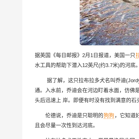
据英国《每日邮报》2月1日报道，美国一只
水工具的帮助下潜入12英尺(约3.7米)的河底
据了解，这只拉布拉多犬名叫乔迪(Jordy)，
通。入水前，乔迪会在河边盯着水面，仿佛
头后迅速上 岸。即便有时没有找到满意的石
伦德说，乔迪是只聪明的
狗狗
，它知道
且会尽量一次性到达河底。