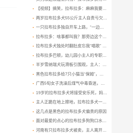
【视频】搞笑，拉布拉多：麻麻我要养小狗！
两岁拉布拉多犬55公斤主人自责亏欠 网民看照片惊呼：这是猪
一只拉布拉多独自开车上路，“一边开一边狂叫”，狗主人：练车1个月就能上路；当地交管局回应
拉布拉多：啥事都叫我？那旁边这个货干嘛的？这个家没我真不行
拉布拉多犬独处时翻肚皮忘我“唱歌” 发现被人“偷拍”后表情尴尬
拉布拉多巴顿，幼儿园小主人的专职“司机+保镖”，简直太拉风 ！拉布拉多 宝宝与狗狗 萌犬 宠物和孩子
半岁雪纳瑞犬玩滑板引围观，主人：教一周就会了
黑色拉布拉多给7只小猫当“保姆”，围着孩子转，还真像一回事
广西5旬女子洗澡后煤气中毒昏迷，宠物狗狗拉布拉多舔脸，刨身体将她唤醒
19岁的拉布拉多犬将接受安乐死，妈最后带它再看一次海，重温感动回忆
主人正跪在地上擦地，拉布拉多犬一口抢过帕子，接下来的一幕把主人惊着了
这几点是黑色的拉布拉多犬偏贵的原因
面对最爱的点心的拉布拉多狗狗口水瀑布流满地，地板都快淹水啦！
河南有只拉布拉多犬被卖，主人离开，狗狗依依不舍：主人，你忘带我了