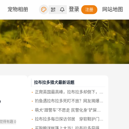
登录
宠物相册
网站地图
注册
拉布拉多猎犬最新话题
正爬英国最高峰，拉布拉多却倒下，救援队一查竟是误食大麻
钓鱼遇拉布拉多死盯不放？网友揭爆笑真相：亲戚狗被拐求救认不出
”
萌犬“蹭警车”不愿走 民警化身“铲屎官”助团圆
拉布拉多每日探访邻居 穿软鞋护门、设鼻按门铃 暖心互动成热话
觉得有趣
0
买狗粮送帐篷上大当！拉布拉多获得mini版后 无奈鄙视脸笑爆网民