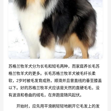
苏格兰
牧羊犬
分为长毛和短毛两种，而家庭养长毛苏
格兰牧羊
犬
的更多。长毛苏格兰牧羊犬被毛纤长柔
软，2岁时被毛发育成熟，顺滑并且曾直线的垂至膝盖
以下。好的苏格兰牧羊犬应该是天然的直硬毛毛，没
有波浪和卷曲的绒毛，在奔跑是随风起伏。
开始时，应先用平滑刷轻轻地刷开它毛发上的发