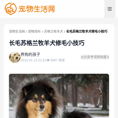
宠物生活网
宠物百科
苏格兰牧羊犬
长毛苏格兰牧羊犬修毛小技巧
长毛苏格兰牧羊犬修毛小技巧
养
养狗的孩子
分享
觉得有趣
0
2015-01-13 21:51
👁
5997
阅读