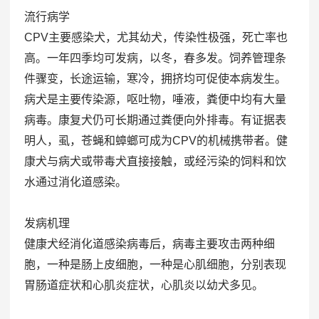
流行病学
CPV主要感染犬，尤其幼犬，传染性极强，死亡率也
高。一年四季均可发病，以冬，春多发。饲养管理条
件骤变，长途运输，寒冷，拥挤均可促使本病发生。
病犬是主要传染源，呕吐物，唾液，粪便中均有大量
病毒。康复犬仍可长期通过粪便向外排毒。有证据表
明人，虱，苍蝇和蟑螂可成为CPV的机械携带者。健
康犬与病犬或带毒犬直接接触，或经污染的饲料和饮
水通过消化道感染。
发病机理
健康犬经消化道感染病毒后，病毒主要攻击两种细
胞，一种是肠上皮细胞，一种是心肌细胞，分别表现
胃肠道症状和心肌炎症状，心肌炎以幼犬多见。