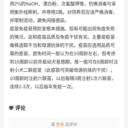
用2%的NaOH、漂白粉、次氯酸钾等。仿佛消毒可采
用紫外线照射。并停用2周。对饲养员应该严格消毒，
并限制流动，避免间接感染。
疫苗免疫是预防发根本措施。但有可能出现免疫失败
的情况，这和疫苗品质及免疫干扰有关。主要是疫苗
毒株选取不当和母源抗体的干扰。疫苗应选用品质可
靠的疫苗，首免时间一般认为在10周龄左右，但考虑
到10周龄以前亦是幼犬易感期，故一般可在6周龄时注
射小犬二联疫苗（此疫苗可突破母源抗体的干扰），
10周龄时注射六联苗，以后每隔3周注射1次六联苗，
连续2-3次，以后每年免疫一次。
💬 评论
请
登录
后评论