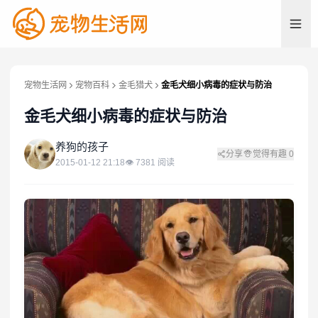
宠物生活网
宠物百科
金毛猎犬
金毛犬细小病毒的症状与防治
金毛犬细小病毒的症状与防治
养
养狗的孩子
分享
觉得有趣
0
2015-01-12 21:18
👁
7381
阅读