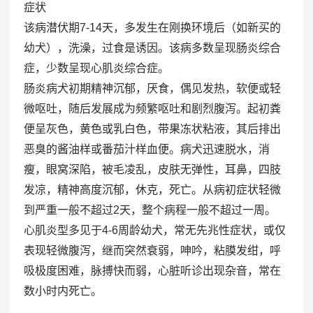
症状
该病潜伏期7-14天，多发生在刚换环境后（如新买的
幼犬），洗澡，过食是诱因。该病多数呈现肠炎综合
症，少数呈现心肌炎综合症。
肠炎病犬初期精神沉郁，厌食，偶见发热，软便或轻
微呕吐，随后发展成为频繁呕吐和剧烈腹泻。起初粪
便呈灰色，黄色或乳白色，带果冻状粘液，其后排出
恶臭的酱油样或番茄汁样血便。病犬迅速脱水，消
瘦，眼窝深陷，被毛凌乱，皮肤无弹性，耳鼻，四肢
发凉，精神高度沉郁，休克，死亡。从病初症状轻微
到严重一般不超过2天，整个病程一般不超过一周。
心肌炎型多见于4-6周龄幼犬，常无先兆性症状，或仅
表现轻微腹泻，继而突然衰弱，呻吟，粘膜发绀，呼
吸极度困难，脉搏快而弱，心脏听诊出现杂音，常在
数小时内死亡。