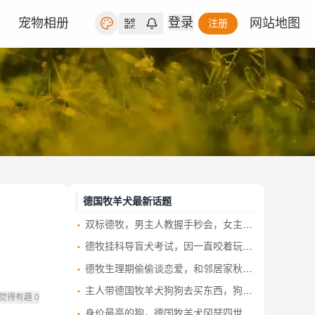
登录
宠物相册
网站地图
注册
德国牧羊犬最新话题
双标德牧，男主人教握手秒会，女主人一伸手它却当场“顶嘴”：刚捡你的时候可不是这么对我的
德牧挂科导盲犬考试，因一直咬着玩具不放
德牧生理期偷偷谈恋爱，和邻居家秋田好上了，一口气生一个足球队
主人带德国牧羊犬狗狗去买东西，狗狗贴心举动让路人羡慕
觉得有趣
0
身价最高的狗，德国牧羊犬冈瑟四世，坐拥25亿人民币私狗财产