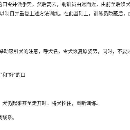
”的口令并做手势，然后离去，助训员由远而近，由前至后唤
加以制目并重复上述方法训练。在此基础上，训练员隐蔽后，
用举动吸引犬的注意，呼犬名，令犬恢复原姿势，同时，不要
和“好”的口
开，犬仍起来甚至走开时。将犬拴住，重新训练。
良联系。