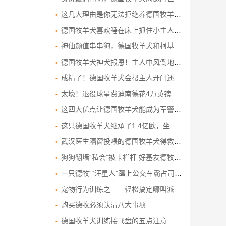
这几大理由是你无法拒绝养德国牧羊犬的原因！
德国牧羊犬喜欢睡在床上抓住小主人的位置，把他从床上拉了起来
神仙颜值串串狗，德国牧羊犬和柯基犬结合？网友表示：太难猜了！
德国牧羊犬神犬报恩！主人中风倒地成功救命.
成精了！德国牧羊犬会帮主人开门还会算数
太壕！退役球星费迪南德花4万英镑买德国牧羊犬保护待孕妻子
这四大优点让德国牧羊犬能成为军警犬界的“一哥”
这只德国牧羊犬继承了1.4亿欧，坐拥别墅城堡！这才是人不如狗系列
武汉医生隔窗投喂的德国牧羊犬得救了 有望成为军犬
狗狗翻墙“私会”被卡栏杆 好基友德牧倾情相助
一只德牧““汪星人”蹿上公交车霸占司机座位 网友评论逗比:想开车?你有驾照吗?
宠物行为训练之——轻松搞定嚎叫派
购买德牧必须认清八大事项
德国牧羊犬训练接飞盘的五点注意