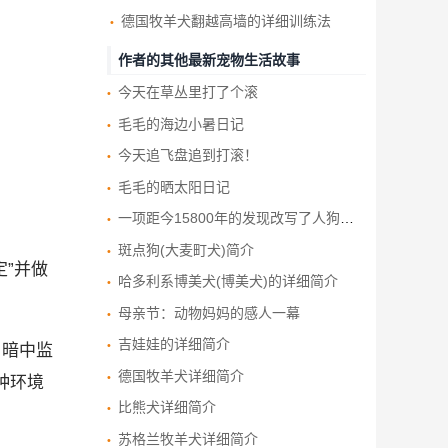
德国牧羊犬翻越高墙的详细训练法
作者的其他最新宠物生活故事
今天在草丛里打了个滚
毛毛的海边小暑日记
今天追飞盘追到打滚！
毛毛的晒太阳日记
一项距今15800年的发现改写了人狗友谊的历史
斑点狗(大麦町犬)简介
”并做
哈多利系博美犬(博美犬)的详细简介
母亲节：动物妈妈的感人一幕
吉娃娃的详细简介
，暗中监
德国牧羊犬详细简介
种环境
比熊犬详细简介
苏格兰牧羊犬详细简介