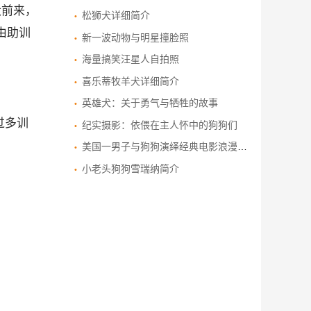
犬前来，
松狮犬详细简介
由助训
新一波动物与明星撞脸照
海量搞笑汪星人自拍照
喜乐蒂牧羊犬详细简介
英雄犬：关于勇气与牺牲的故事
过多训
纪实摄影：依偎在主人怀中的狗狗们
美国一男子与狗狗演绎经典电影浪漫场景
小老头狗狗雪瑞纳简介