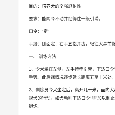
目的：培养犬的坚强忍耐性
要求：能闻令不动并经得住一般引诱。
口令：“定”
手势：侧面定：右手五指并拢，轻往犬鼻前
一、 训练方法
1、令犬坐在左侧，左手持牵引带，下达口令“
手势。此后视情况逐步延长距离五至十米处
2、训练员令犬坐定后，离开几十米，面向犬
视犬的行动。如犬动则下达口令“非”加以制
锻炼。