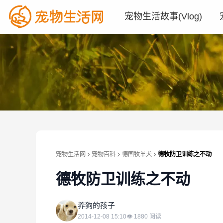
宠物生活故事(Vlog)
宠物生活网
宠物百科
德国牧羊犬
德牧防卫训练之不动
德牧防卫训练之不动
养
养狗的孩子
2014-12-08 15:10
👁
1880
阅读