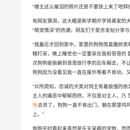
“楼主这么催泪的照片还是不要放上来了吧拜
有网友猜测，这大概是新学期开学将离家的
“萌宠情深”的热潮，网友们于是亦发帖分享
“我最近才回到家中，家里的狗狗简直撒娇卖
精打采，晚上睡觉也一定要呆在我和哥哥的 
次狗狗偷偷躺到哥哥放行李的后车厢去，不让
狗狗因为没看见我一直在屋外等着不肯动。又
“众所周知，忠诚的犬类对饲主有着极强的依
主人的痛苦中郁郁而终。不仅是对主人，乃 
咪
去世了，狗狗一直不肯出门，躺在那里呜
上。”
狗狗平时看起来虽然是乐天呆萌的宠物，然