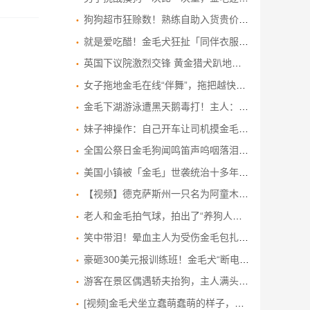
狗狗超市狂赊数！熟练自助入货贵价鸡腿 主人被迫付款要“破产”
就是爱吃醋！金毛犬狂扯「同伴衣服」当街上演宫斗剧戏码
英国下议院激烈交锋 黄金猎犬趴地入睡抢镜
女子拖地金毛在线“伴舞”，拖把越快它抬爪越快，狗：只要我抬得够快，你就拖不到我的脚
金毛下湖游泳遭黑天鹅毒打！主人：这不是第一次了
妹子神操作：自己开车让司机摸金毛，圆其童年梦
全国公祭日金毛狗闻鸣笛声呜咽落泪，狗主人：动物有灵性
美国小镇被「金毛」世袭统治十多年，不签公文只讨摸的狗狗市长Mayor Max，民众满意度满分！
【视频】德克萨斯州一只名为阿童木的英勇金毛寻回犬接受训练，以拯救溺水游泳者
老人和金毛拍气球，拍出了“养狗人无法拒绝的治愈瞬间”
笑中带泪！晕血主人为受伤金毛包扎 连晕N次仍不放弃
豪砸300美元报训练班！金毛犬“断电”昏睡 网民：像极课堂的我
游客在景区偶遇轿夫抬狗，主人满头大汗跟随，游客：金毛年迈体力不支，花费至少几百元
[视频]金毛犬坐立蠢萌蠢萌的样子，呲个牙想生气又不敢乱来的样子！