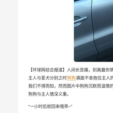
【环球网综合报道】人间长苦痛，别离最伤
主人与爱犬分别之时
狗狗
满面不舍抱住主人
我们不得而知，然而图片中狗狗沉默而温情的
狗狗与主人情深义重。
“一小时后就回来哦乖~”