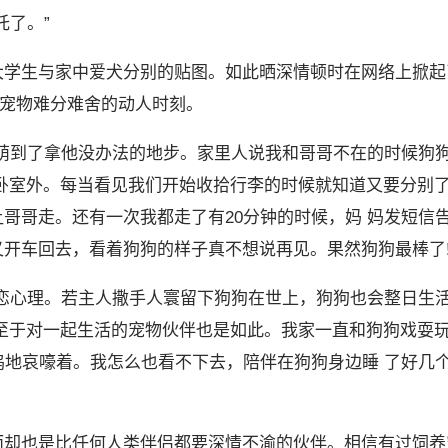
托了。”
大学生与家中爱犬分别的贴图。如此晒深情顿时在网络上掀起
与宠物难分难舍的动人时刻。
萌到了拿他没办法的地步。家里人说我和哥哥不在的时候狗
卧室外。每当看见我们开始收拾行李的时候就知道又要分别
哥哥走。还有一次我都走了有20分钟的时候，妈 妈发短信
开车回去，看着狗狗的样子真不想说再见。果然狗狗最棒了!
恋心理。若主人撒手人寰留下狗狗在世上，狗狗也会整日生
至于对一起生活的宠物伙伴也是如此。我家一直和狗狗戏耍
呜地哀嚎着。我怎么也看不下去，陪伴在狗狗身边睡 了好几
而却也是比任何人类伴侣都要深情不渝的伙伴。相信有过饲养