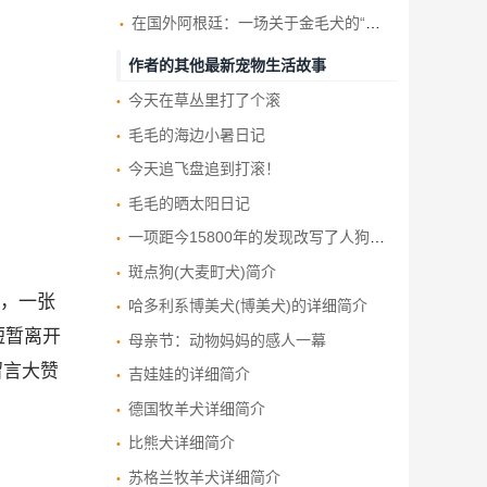
在国外阿根廷：一场关于金毛犬的“大聚会”
作者的其他最新宠物生活故事
今天在草丛里打了个滚
毛毛的海边小暑日记
今天追飞盘追到打滚！
毛毛的晒太阳日记
一项距今15800年的发现改写了人狗友谊的历史
斑点狗(大麦町犬)简介
，一张
哈多利系博美犬(博美犬)的详细简介
短暂离开
母亲节：动物妈妈的感人一幕
留言大赞
吉娃娃的详细简介
德国牧羊犬详细简介
比熊犬详细简介
苏格兰牧羊犬详细简介