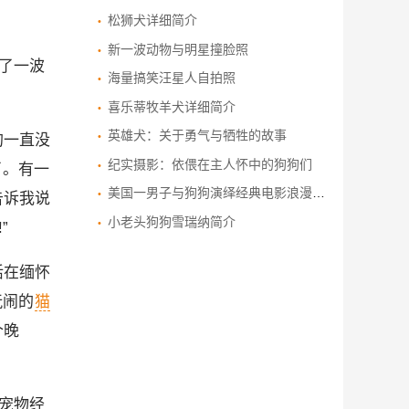
松狮犬详细简介
新一波动物与明星撞脸照
了一波
海量搞笑汪星人自拍照
喜乐蒂牧羊犬详细简介
英雄犬：关于勇气与牺牲的故事
狗一直没
纪实摄影：依偎在主人怀中的狗狗们
了。有一
美国一男子与狗狗演绎经典电影浪漫场景
告诉我说
小老头狗狗雪瑞纳简介
”
活在缅怀
玩闹的
猫
个晚
宠物经