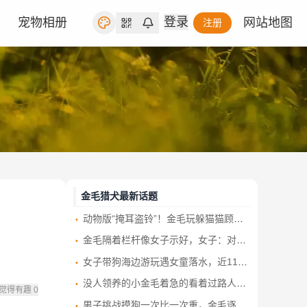
登录
宠物相册
网站地图
注册
金毛猎犬最新话题
动物版“掩耳盗铃”！金毛玩躲猫猫顾头不顾尾 一动不动等主人找
金毛隔着栏杆像女子示好，女子：对不起，我不可以摸你，怕你咬我狗狗立马叼着一只脚鞋躺下
女子带狗海边游玩遇女童落水，近11岁金毛冲进海里救人 主人：它平日里胆小又怕水
没人领养的小金毛着急的看着过路人，回家以后竟然是只暖心的毛孩子
觉得有趣
0
男子挑战摸狗一次比一次重，金毛逐渐发现了事情的不对劲