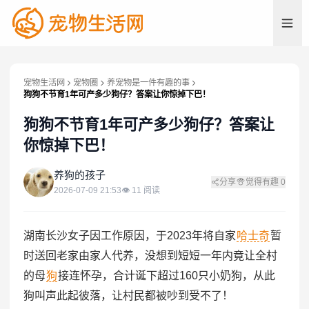
宠物生活网
宠物圈
养宠物是一件有趣的事
狗狗不节育1年可产多少狗仔？答案让你惊掉下巴！
狗狗不节育1年可产多少狗仔？答案让
你惊掉下巴！
养
养狗的孩子
分享
觉得有趣
0
2026-07-09 21:53
👁
11
阅读
湖南长沙女子因工作原因，于2023年将自家
哈士奇
暂
时送回老家由家人代养，没想到短短一年内竟让全村
的母
狗
接连怀孕，合计诞下超过160只小奶狗，从此
狗叫声此起彼落，让村民都被吵到受不了！