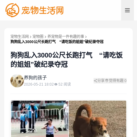
宠物生活网
宠物圈
养宠物是一件有趣的事
狗狗乱入3000公尺长跑打气 “请吃饭的姐姐”破纪录夺冠
狗狗乱入3000公尺长跑打气 “请吃饭
的姐姐”破纪录夺冠
养
养狗的孩子
分享
觉得有趣
0
2026-05-21 18:02
👁
52
阅读