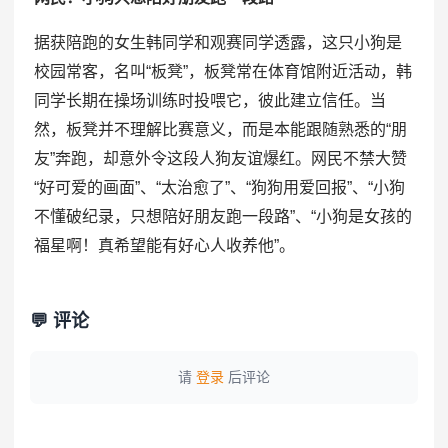
据获陪跑的女生韩同学和观赛同学透露，这只小狗是
校园常客，名叫“板凳”，板凳常在体育馆附近活动，韩
同学长期在操场训练时投喂它，彼此建立信任。当
然，板凳并不理解比赛意义，而是本能跟随熟悉的“朋
友”奔跑，却意外令这段人狗友谊爆红。网民不禁大赞
“好可爱的画面”、“太治愈了”、“狗狗用爱回报”、“小狗
不懂破纪录，只想陪好朋友跑一段路”、“小狗是女孩的
福星啊！真希望能有好心人收养他”。
💬 评论
请
登录
后评论