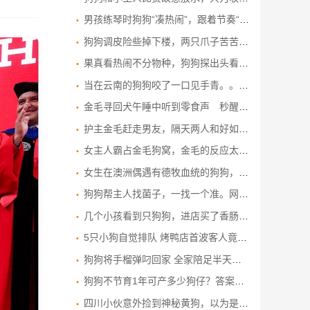
男孩练琴时狗狗“凑热闹”，跟着节奏“高歌”，网友：高山流水遇知音了。
狗狗调皮险些掉下楼，两只爪子苦苦支撑，幸好主人及时发现！
果真看热闹不分物种，狗狗探出头看八卦的样子太搞笑
当在云南的狗狗咬了一口见手青。。。。。。
金毛寻回犬午睡中听到零食声 秒醒来化身贪吃鬼 毛发乱翘为了吃
护主金毛赶走男友，隔天两人和好如初，狗子怒了：都给我滚！
女主人霸占金毛狗窝，金毛的反应太搞笑了，镜头记录搞笑一幕！
女生在澳洲偶遇有德牧血统的狗狗，英文听不懂，听到中文立马起身，狗子：终于听到了熟悉的语言啦
狗狗帮主人找菌子，一找一个准。网友：这才是真正的狗头“菌”师
几个小孩看到只狗狗，进店买了香肠和矿泉水给它，网友：自己吃小的，给狗狗买雷霆大火腿
5只小狗自觉排队 烤鸭店首波客人竟是汪汪队
狗狗将手榴弹叼回家 全家陪足半天才发现
狗狗不节育1年可产多少狗仔？答案让你惊掉下巴！
四川小伙意外捡到神秘黄狗，以为是走丢的流浪狗，不料身份不一般