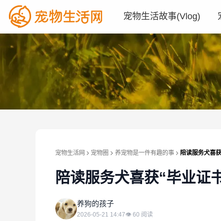
宠物生活故事(Vlog)
宠物生活网
宠物圈
养宠物是一件有趣的事
陪读服务犬喜获
陪读服务犬喜获“毕业证书
养
养狗的孩子
2026-05-21 14:47
👁
60
阅读