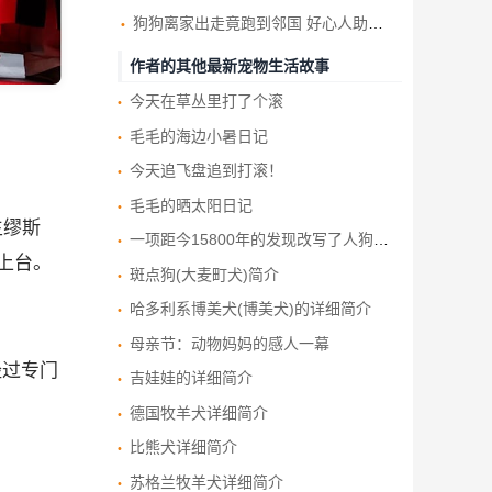
狗狗离家出走竟跑到邻国 好心人助与饲主重逢
作者的其他最新宠物生活故事
今天在草丛里打了个滚
毛毛的海边小暑日记
今天追飞盘追到打滚！
毛毛的晒太阳日记
生缪斯
一项距今15800年的发现改写了人狗友谊的历史
同上台。
斑点狗(大麦町犬)简介
哈多利系博美犬(博美犬)的详细简介
母亲节：动物妈妈的感人一幕
经过专门
吉娃娃的详细简介
德国牧羊犬详细简介
比熊犬详细简介
苏格兰牧羊犬详细简介