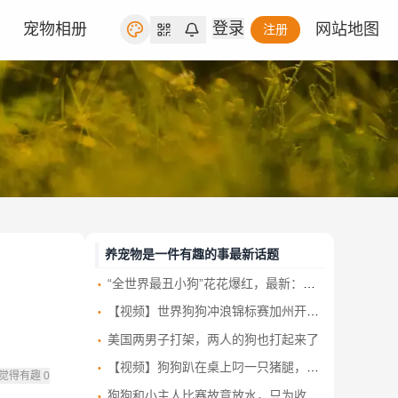
登录
宠物相册
网站地图
注册
养宠物是一件有趣的事最新话题
“全世界最丑小狗”花花爆红，最新：已被新主人买走，农场方回应！
【视频】世界狗狗冲浪锦标赛加州开赛 汪星人浪尖大显身手
美国两男子打架，两人的狗也打起来了
【视频】狗狗趴在桌上叼一只猪腿，拔腿就跑，店主发现后努力追也没追上！
觉得有趣
0
狗狗和小主人比赛故意放水，只为收获鸡腿 这算盘打得清清楚楚