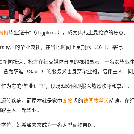
狗狗
毕业证书”（dogploma），成为典礼上最抢镜的焦点。
iversity）的毕业典礼，在当地时间上星期六（16日）举行。
司ABC新闻报道，校方在社交媒体分享的视频显示，一名女毕业
同时，名为萨迪（Sadie）的服务犬也身穿毕业袍，陪伴主人一
作为它的“毕业证书”，现场观众随即报以热烈欢呼和掌声。
见遗传疾病，而原本就是家中
宠物
犬的
德国牧羊犬
萨迪，在
到跟主人一起毕业。
士学位，她希望未来成为一名大型动物兽医。