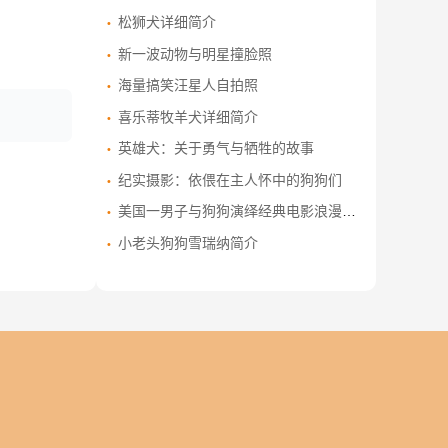
松狮犬详细简介
新一波动物与明星撞脸照
海量搞笑汪星人自拍照
喜乐蒂牧羊犬详细简介
英雄犬：关于勇气与牺牲的故事
纪实摄影：依偎在主人怀中的狗狗们
美国一男子与狗狗演绎经典电影浪漫场景
小老头狗狗雪瑞纳简介