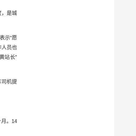
度，是城
表示“愿
作人员也
黄站长”
。
车司机提
月。14