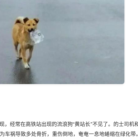
发现，经常在高铁站出现的流浪狗“黄站长”不见了。的士司机
因为车祸导致多处骨折，重伤倒地，奄奄一息地蜷缩在绿化带