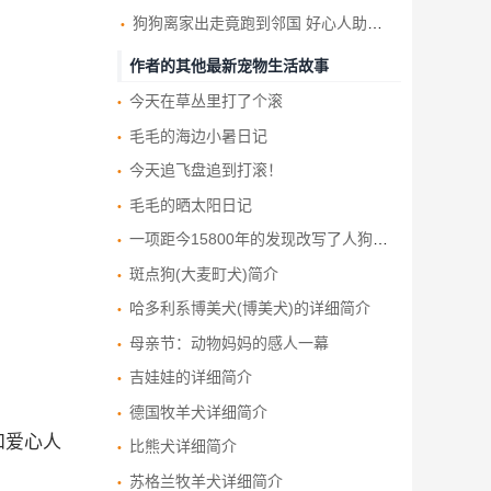
狗狗离家出走竟跑到邻国 好心人助与饲主重逢
作者的其他最新宠物生活故事
今天在草丛里打了个滚
毛毛的海边小暑日记
今天追飞盘追到打滚！
毛毛的晒太阳日记
一项距今15800年的发现改写了人狗友谊的历史
斑点狗(大麦町犬)简介
哈多利系博美犬(博美犬)的详细简介
母亲节：动物妈妈的感人一幕
吉娃娃的详细简介
德国牧羊犬详细简介
和爱心人
比熊犬详细简介
。
苏格兰牧羊犬详细简介