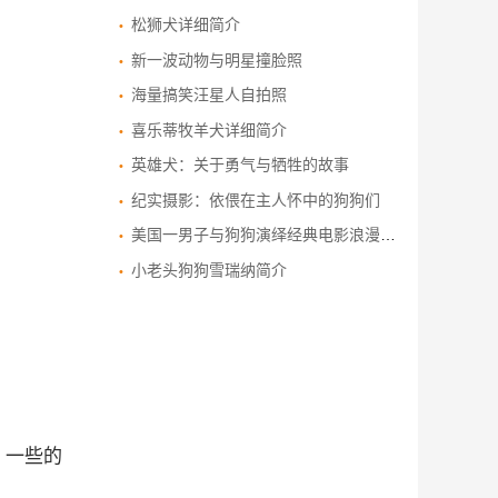
松狮犬详细简介
新一波动物与明星撞脸照
海量搞笑汪星人自拍照
喜乐蒂牧羊犬详细简介
英雄犬：关于勇气与牺牲的故事
纪实摄影：依偎在主人怀中的狗狗们
美国一男子与狗狗演绎经典电影浪漫场景
小老头狗狗雪瑞纳简介
。一些的