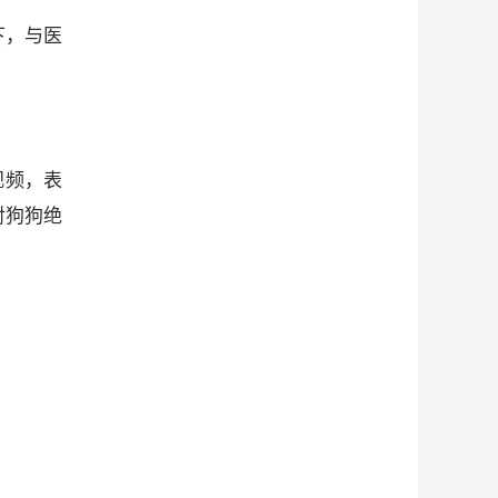
下，与医
视频，表
对狗狗绝