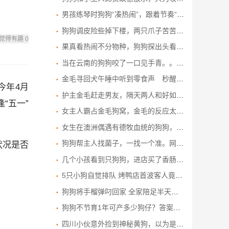
男孩练琴时狗狗“凑热闹”，跟着节奏“高歌”，网友：高山流水遇知音了。
狗狗调皮险些掉下楼，两只爪子苦苦支撑，幸好主人及时发现！
觉得有趣
0
果真看热闹不分物种，狗狗探出头看八卦的样子太搞笑
当在云南的狗狗咬了一口见手青。。。。。。
金毛寻回犬午睡中听到零食声 秒醒来化身贪吃鬼 毛发乱翘为了吃
今年4月
护主金毛赶走男友，隔天两人和好如初，狗子怒了：都给我滚！
“五一”
女主人霸占金毛狗窝，金毛的反应太搞笑了，镜头记录搞笑一幕！
女生在澳洲偶遇有德牧血统的狗狗，英文听不懂，听到中文立马起身，狗子：终于听到了熟悉的语言啦
狗狗帮主人找菌子，一找一个准。网友：这才是真正的狗头“菌”师
状况是否
几个小孩看到只狗狗，进店买了香肠和矿泉水给它，网友：自己吃小的，给狗狗买雷霆大火腿
5只小狗自觉排队 烤鸭店首波客人竟是汪汪队
狗狗将手榴弹叼回家 全家陪足半天才发现
狗狗不节育1年可产多少狗仔？答案让你惊掉下巴！
四川小伙意外捡到神秘黄狗，以为是走丢的流浪狗，不料身份不一般