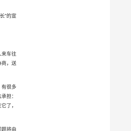
长”的宣
人来车往
协商，送
，有很多
法承担：
走它了，
问题将由