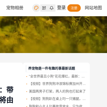
登录
宠物相册
网站地图
注册
养宠物是一件有趣的事最新话题
“全世界最丑小狗”花花爆红，最新：已被新主人买走，农场方回应！
【视频】世界狗狗冲浪锦标赛加州开赛 汪星人浪尖大显身手
：带
美国两男子打架，两人的狗也打起来了
将由
【视频】狗狗趴在桌上叼一只猪腿，拔腿就跑，店主发现后努力追也没追上！
狗狗和小主人比赛故意放水，只为收获鸡腿 这算盘打得清清楚楚