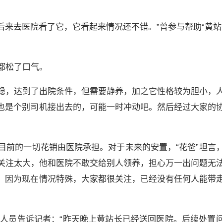
后来去医院看了它，它看起来情况还不错。”曾参与帮助“黄站
”都松了口气。
算平稳，达到了出院条件，但需要静养，加之它性格较为胆小，
也是个别司机接出去的，可能一时冲动吧。然后经过大家的
，目前的一切花销由医院承担。对于未来的安置，“花爸”坦言
发的关注太大，他和医院不敢交给别人领养，担心万一出问题无
，因为现在情况特殊，大家都很关注，已经没有任何人能带
作人员告诉记者：“昨天晚上黄站长已经送回医院。后续处置