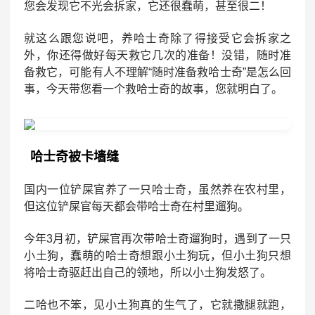
您会发现它不光会拆家，它还很蠢萌，甚至很二！
就这么跟您说吧，养哈士奇除了得接受它会拆家之
外，你还得做好每天救它几次的准备！没错，随时准
备救它，可能有人不理解“随时准备救哈士奇”是怎么回
事，今天带您看一个救哈士奇的故事，您就明白了。
哈士奇被卡墙缝
国内一位铲屎官养了一只哈士奇，虽然养在农村里，
但这位铲屎官每天都会带哈士奇在村里遛狗。
今年3月初，铲屎官再次带哈士奇遛狗时，遇到了一只
小土狗，蠢萌的哈士奇想跟小土狗玩，但小土狗只想
将哈士奇驱赶出自己的领地，所以小土狗发怒了。
二哈也不笨，见小土狗真的生气了，它就撒腿就跑，