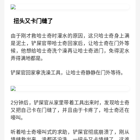
扭头又卡门缝了
由于刚才救哈士奇时灌水的原因，这只哈士奇身上满
是泥土，铲屎官带哈士奇回家后，让哈士奇在门外等
候，他想给哈士奇洗个澡再让哈士奇进门，免得泥水
弄得满地都是。
铲屎官回家拿洗澡工具，让哈士奇静静在门外等待。
2分钟后，铲屎官从家里带着工具出来时，发现哈士奇
又把自己卡在门缝了，并且由于卡疼了，哈士奇还在
嚎叫。
听着哈士奇嚎叫式的求助，铲屎官彻底崩溃了，刚从
墙缝救出来，澡都还没洗，一扭头又卡墙缝了，这谁