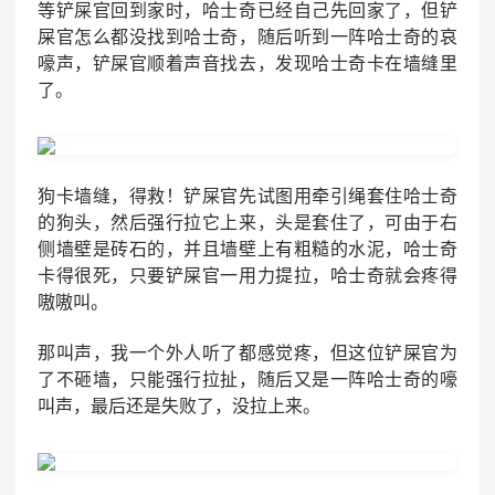
等铲屎官回到家时，哈士奇已经自己先回家了，但铲
屎官怎么都没找到哈士奇，随后听到一阵哈士奇的哀
嚎声，铲屎官顺着声音找去，发现哈士奇卡在墙缝里
了。
狗卡墙缝，得救！铲屎官先试图用牵引绳套住哈士奇
的狗头，然后强行拉它上来，头是套住了，可由于右
侧墙壁是砖石的，并且墙壁上有粗糙的水泥，哈士奇
卡得很死，只要铲屎官一用力提拉，哈士奇就会疼得
嗷嗷叫。
那叫声，我一个外人听了都感觉疼，但这位铲屎官为
了不砸墙，只能强行拉扯，随后又是一阵哈士奇的嚎
叫声，最后还是失败了，没拉上来。