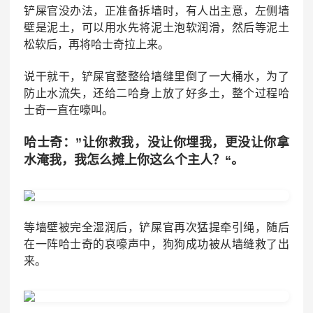
铲屎官没办法，正准备拆墙时，有人出主意，左侧墙
壁是泥土，可以用水先将泥土泡软润滑，然后等泥土
松软后，再将哈士奇拉上来。
说干就干，铲屎官整整给墙缝里倒了一大桶水，为了
防止水流失，还给二哈身上放了好多土，整个过程哈
士奇一直在嚎叫。
哈士奇：”让你救我，没让你埋我，更没让你拿
水淹我，我怎么摊上你这么个主人？“。
等墙壁被完全湿润后，铲屎官再次猛提牵引绳，随后
在一阵哈士奇的哀嚎声中，狗狗成功被从墙缝救了出
来。