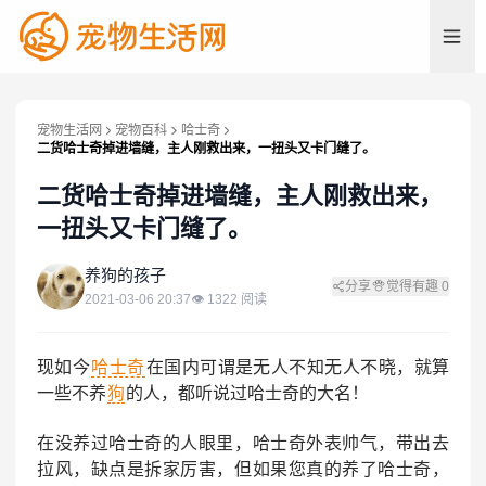
宠物生活网
宠物百科
哈士奇
二货哈士奇掉进墙缝，主人刚救出来，一扭头又卡门缝了。
二货哈士奇掉进墙缝，主人刚救出来，
一扭头又卡门缝了。
养
养狗的孩子
分享
觉得有趣
0
2021-03-06 20:37
👁
1322
阅读
现如今
哈士奇
在国内可谓是无人不知无人不晓，就算
一些不养
狗
的人，都听说过哈士奇的大名！
在没养过哈士奇的人眼里，哈士奇外表帅气，带出去
拉风，缺点是拆家厉害，但如果您真的养了哈士奇，