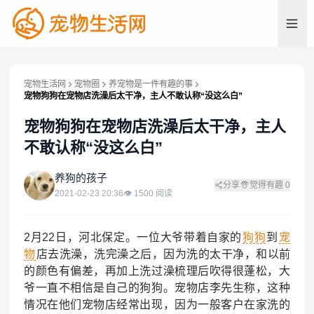
宠物生活网
宠物圈
养宠物是一件有趣的事
宠物狗狗在宠物店洗澡后太干净，主人不敢认称“没这么白”
宠物狗狗在宠物店洗澡后太干净，主人
不敢认称“没这么白”
养
养狗的孩子
分享
觉得有趣
0
2021-02-23 20:36
👁
1500
阅读
2月22日，河北保定。一位大爷带着自家的
狗狗
到
宠
物
店去洗澡，洗完澡之后，因为洗的太干净，和以前
的颜色有偏差，再加上洗过澡梳理后吹得很蓬松，大
爷一直不相信是自己的狗狗。宠物店李先生称，这种
情况在他们宠物店经常出现，因为一般客户在家洗的