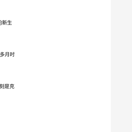
的新生
多月时
刻是克