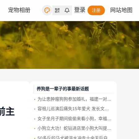
登录
宠物相册
网站地图
注册
养狗是一辈子的事最新话题
为让患肿瘤狗狗参加婚礼，福建一对新人两次提前婚礼时间
容祖儿巡演后痛失15年爱犬 发长文深情告别“老友”
前主
女子坐月子期间偷偷来看小狗，幸福的狗狗遇到爱它们的主人
小狗立大功！蛇钻进店里小狗大叫提醒 “智斗”将其咬死
50多斤的马犬被洪水冲走十余天后自行回家，只剩20斤 主人：喂养几天现在眼睛有神了