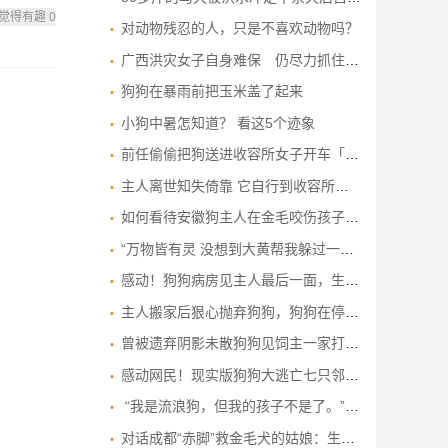
觉得有趣
0
对动物残忍的人，只是不喜欢动物吗？
广西洪灾女子自身难保 仍尽力抓住爱犬不离不弃
狗狗在暴雨前把玉米盖了起来
小狗中暑怎知道？ 看这5个迹象
前任偷偷把狗送进收容所女子开车「8小时」接回爱犬重逢画面超催泪
主人离世知失倚靠 它自行到收容所报到
如何看待安徽狗主人在金毛咬伤孩子后，将其按斤卖给狗贩子的处置方式？
“万物皆有灵 没想到大黄帮我躲过一劫”，男子煮粽子，狗狗突然暴躁狂叫，以为狗饿了
感动！狗狗病房见主人最后一面，生死离别，这眼神真不忍心看
主人搬家后狠心抛弃狗狗，狗狗在停车场等了五年，网友：心疼
曾被遗弃阴影未散狗狗见饲主一家打包行李即不安紧盯直至上车才安心
感动网民！现实版狗狗大逃亡七只邻居狗狗合力逃出被宰魔掌集体越笼有晒队形穿越17公里回家
“我是流浪狗，但我的孩子不是了。”大狗一步三回头，将狗宝宝送给经常投喂食物的好心人
对话成都“赤脚”救金毛犬的姑娘：生命没有高低之分，这是一群人接力做到的