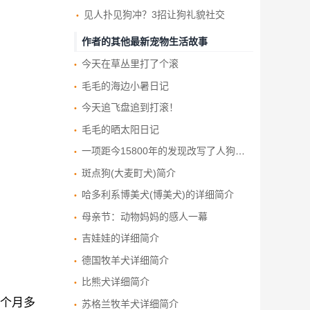
见人扑见狗冲？3招让狗礼貌社交
作者的其他最新宠物生活故事
今天在草丛里打了个滚
毛毛的海边小暑日记
今天追飞盘追到打滚！
毛毛的晒太阳日记
一项距今15800年的发现改写了人狗友谊的历史
斑点狗(大麦町犬)简介
哈多利系博美犬(博美犬)的详细简介
母亲节：动物妈妈的感人一幕
吉娃娃的详细简介
德国牧羊犬详细简介
比熊犬详细简介
3个月多
苏格兰牧羊犬详细简介