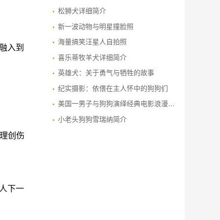
松狮犬详细简介
新一波动物与明星撞脸照
海量搞笑汪星人自拍照
融入到
喜乐蒂牧羊犬详细简介
英雄犬：关于勇气与牺牲的故事
纪实摄影：依偎在主人怀中的狗狗们
美国一男子与狗狗演绎经典电影浪漫场景
小老头狗狗雪瑞纳简介
理创伤
人下一