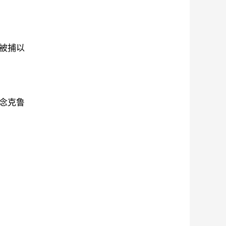
被捕以
念克鲁