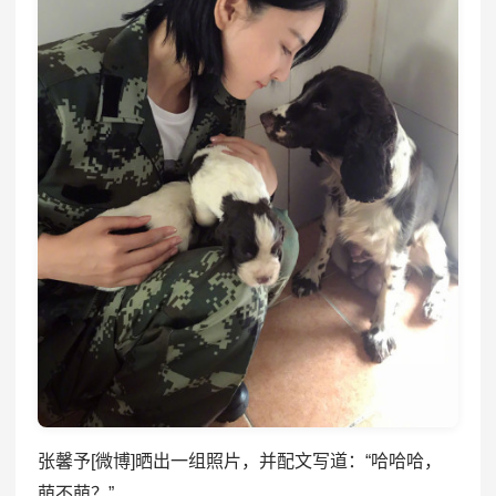
张馨予[微博]晒出一组照片，并配文写道：“哈哈哈，
萌不萌？”