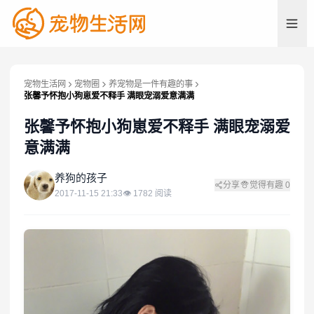
宠物生活网
宠物圈
养宠物是一件有趣的事
张馨予怀抱小狗崽爱不释手 满眼宠溺爱意满满
张馨予怀抱小狗崽爱不释手 满眼宠溺爱
意满满
养
养狗的孩子
分享
觉得有趣
0
2017-11-15 21:33
👁
1782
阅读