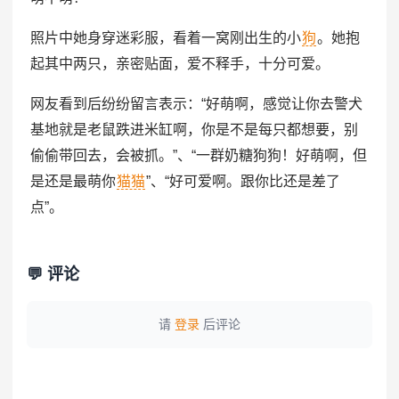
照片中她身穿迷彩服，看着一窝刚出生的小
狗
。她抱
起其中两只，亲密贴面，爱不释手，十分可爱。
网友看到后纷纷留言表示：“好萌啊，感觉让你去警犬
基地就是老鼠跌进米缸啊，你是不是每只都想要，别
偷偷带回去，会被抓。”、“一群奶糖狗狗！好萌啊，但
是还是最萌你
猫猫
”、“好可爱啊。跟你比还是差了
点”。
💬 评论
请
登录
后评论