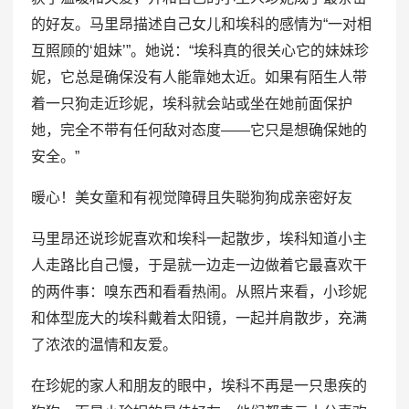
的好友。马里昂描述自己女儿和埃科的感情为“一对相
互照顾的‘姐妹’”。她说：“埃科真的很关心它的妹妹珍
妮，它总是确保没有人能靠她太近。如果有陌生人带
着一只狗走近珍妮，埃科就会站或坐在她前面保护
她，完全不带有任何敌对态度——它只是想确保她的
安全。”
暖心！美女童和有视觉障碍且失聪狗狗成亲密好友
马里昂还说珍妮喜欢和埃科一起散步，埃科知道小主
人走路比自己慢，于是就一边走一边做着它最喜欢干
的两件事：嗅东西和看看热闹。从照片来看，小珍妮
和体型庞大的埃科戴着太阳镜，一起并肩散步，充满
了浓浓的温情和友爱。
在珍妮的家人和朋友的眼中，埃科不再是一只患疾的