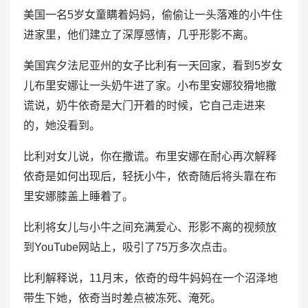
美国一名5岁女童瞒着妈妈，偷偷让一头落难的小牛住
进家里，他们建立了深厚感情，几乎形影不离。
美国宾夕法尼亚州的女子比利有一天回家，看到5岁女
儿布里安娜让一头奶牛进了家。小布里安娜狡猾地撒
谎说，奶牛依奇是大门开着的时候，它自己走进来
的，她没看到。
比利对女儿说，你在撒谎。布里安娜在耐心再次解释
依奇是如何出现后，轻抚小牛，依奇随后将头靠在布
里安娜膝盖上睡着了。
比利将女儿与小牛之间充满爱心、形影不离的视频放
到YouTube网站上，吸引了75万多次点击。
比利解释说，11月末，依奇的母牛妈妈在一个沼泽地
带生下她，依奇当时差点被冻死、淹死。