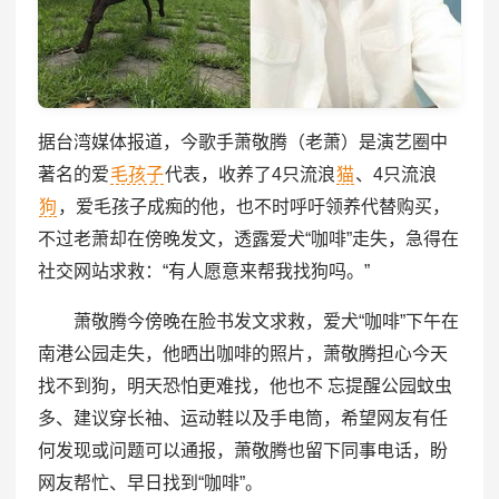
据台湾媒体报道，今歌手萧敬腾（老萧）是演艺圈中
著名的爱
毛孩子
代表，收养了4只流浪
猫
、4只流浪
狗
，爱毛孩子成痴的他，也不时呼吁领养代替购买，
不过老萧却在傍晚发文，透露爱犬“咖啡”走失，急得在
社交网站求救：“有人愿意来帮我找狗吗。”
萧敬腾今傍晚在脸书发文求救，爱犬“咖啡”下午在
南港公园走失，他晒出咖啡的照片，萧敬腾担心今天
找不到狗，明天恐怕更难找，他也不 忘提醒公园蚊虫
多、建议穿长袖、运动鞋以及手电筒，希望网友有任
何发现或问题可以通报，萧敬腾也留下同事电话，盼
网友帮忙、早日找到“咖啡”。