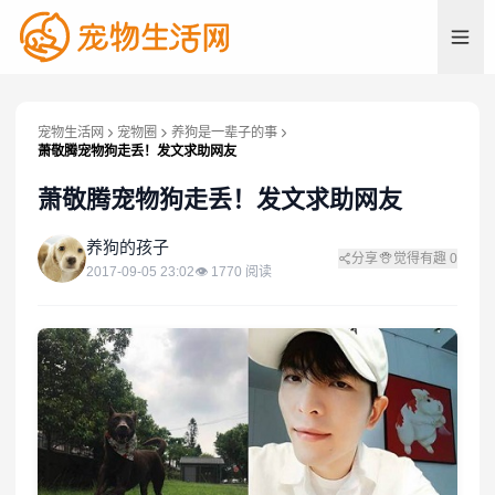
宠物生活网
宠物圈
养狗是一辈子的事
萧敬腾宠物狗走丢！发文求助网友
萧敬腾宠物狗走丢！发文求助网友
养
养狗的孩子
分享
觉得有趣
0
2017-09-05 23:02
👁
1770
阅读