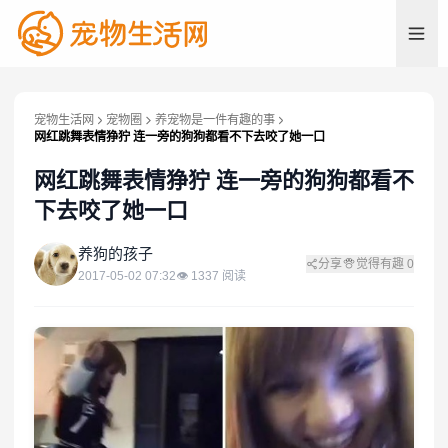
宠物生活网
宠物圈
养宠物是一件有趣的事
网红跳舞表情狰狞 连一旁的狗狗都看不下去咬了她一口
网红跳舞表情狰狞 连一旁的狗狗都看不
下去咬了她一口
养
养狗的孩子
分享
觉得有趣
0
2017-05-02 07:32
👁
1337
阅读