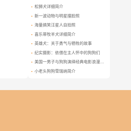
松狮犬详细简介
新一波动物与明星撞脸照
海量搞笑汪星人自拍照
喜乐蒂牧羊犬详细简介
英雄犬：关于勇气与牺牲的故事
纪实摄影：依偎在主人怀中的狗狗们
美国一男子与狗狗演绎经典电影浪漫场景
小老头狗狗雪瑞纳简介