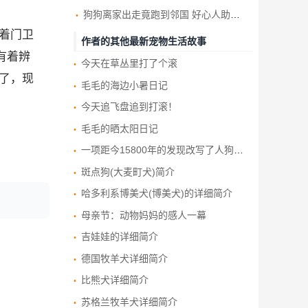
狗狗离家出走竟跑到邻国 好心人助与饲主重逢
着门卫
作者的其他最新宠物生活故事
有着辨
今天在草丛里打了个滚
了，现
毛毛的海边小暑日记
今天追飞盘追到打滚！
毛毛的晒太阳日记
一项距今15800年的发现改写了人狗友谊的历史
斑点狗(大麦町犬)简介
哈多利系博美犬(博美犬)的详细简介
母亲节：动物妈妈的感人一幕
吉娃娃的详细简介
德国牧羊犬详细简介
比熊犬详细简介
苏格兰牧羊犬详细简介