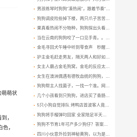
男孩练琴时狗狗“凑热闹”，跟着节奏“高歌”，网友：高山流水遇知音了。
狗狗调皮险些掉下楼，两只爪子苦苦支撑，幸好主人及时发现！
果真看热闹不分物种，狗狗探出头看八卦的样子太搞笑
当在云南的狗狗咬了一口见手青。。。。。。
金毛寻回犬午睡中听到零食声 秒醒来化身贪吃鬼 毛发乱翘为了吃
护主金毛赶走男友，隔天两人和好如初，狗子怒了：都给我滚！
女主人霸占金毛狗窝，金毛的反应太搞笑了，镜头记录搞笑一幕！
女生在澳洲偶遇有德牧血统的狗狗，英文听不懂，听到中文立马起身，狗子：终于听到了熟悉的语言啦
狗狗帮主人找菌子，一找一个准。网友：这才是真正的狗头“菌”师
脸萌萌状
几个小孩看到只狗狗，进店买了香肠和矿泉水给它，网友：自己吃小的，给狗狗买雷霆大火腿
5只小狗自觉排队 烤鸭店首波客人竟是汪汪队
狗狗将手榴弹叼回家 全家陪足半天才发现
看到，
狗狗不节育1年可产多少狗仔？答案让你惊掉下巴！
白色，
四川小伙意外捡到神秘黄狗，以为是走丢的流浪狗，不料身份不一般