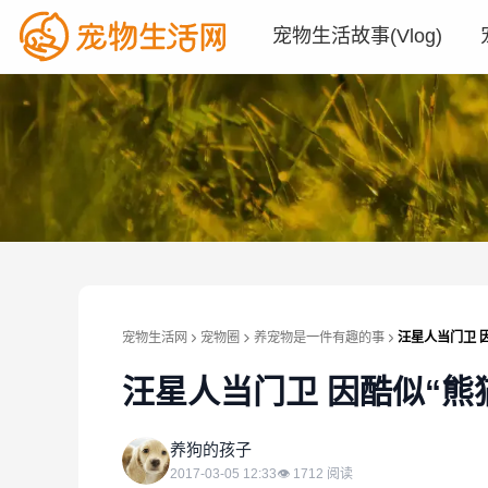
宠物生活故事(Vlog)
宠物生活网
宠物圈
养宠物是一件有趣的事
汪星人当门卫 
汪星人当门卫 因酷似“熊
养
养狗的孩子
2017-03-05 12:33
👁
1712
阅读