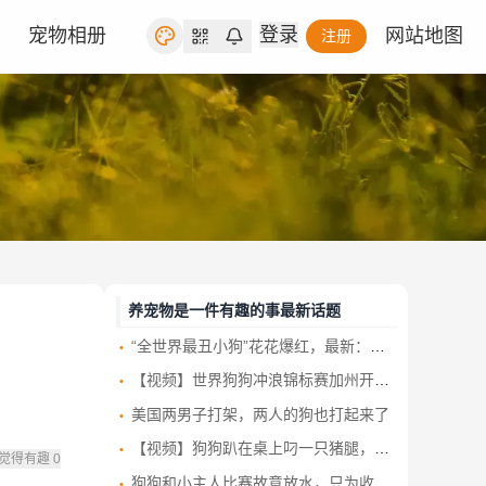
登录
宠物相册
网站地图
注册
养宠物是一件有趣的事最新话题
“全世界最丑小狗”花花爆红，最新：已被新主人买走，农场方回应！
【视频】世界狗狗冲浪锦标赛加州开赛 汪星人浪尖大显身手
美国两男子打架，两人的狗也打起来了
【视频】狗狗趴在桌上叼一只猪腿，拔腿就跑，店主发现后努力追也没追上！
觉得有趣
0
狗狗和小主人比赛故意放水，只为收获鸡腿 这算盘打得清清楚楚