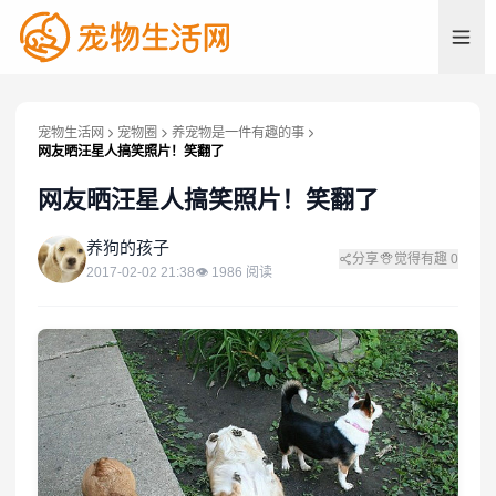
宠物生活网
宠物圈
养宠物是一件有趣的事
网友晒汪星人搞笑照片！笑翻了
网友晒汪星人搞笑照片！笑翻了
养
养狗的孩子
分享
觉得有趣
0
2017-02-02 21:38
👁
1986
阅读