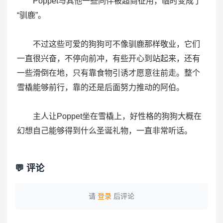
Poppet与其他一些同伴被超商征用，临时变成了
“驯鹿”。
不过这些可爱的狗狗可不像驯鹿那样敬业，它们
一直很兴奋，不停向前冲，有些开心到站起来，还有
一些滑倒在地，只有靠食物引诱才愿意往前走。整个
雪橇能够前行，靠的还是后面努力推动的阿伯。
主人让Poppet坐在雪橇上，好性格的狗狗大概在
幻想自己能够得到什么圣诞礼物，一直非常听话。
💬 评论
请
登录
后评论