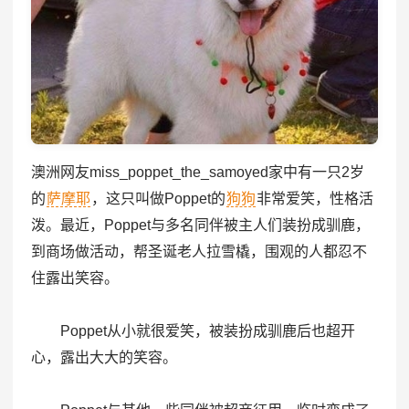
澳洲网友miss_poppet_the_samoyed家中有一只2岁
的
萨摩耶
，这只叫做Poppet的
狗狗
非常爱笑，性格活
泼。最近，Poppet与多名同伴被主人们装扮成驯鹿，
到商场做活动，帮圣诞老人拉雪橇，围观的人都忍不
住露出笑容。
Poppet从小就很爱笑，被装扮成驯鹿后也超开
心，露出大大的笑容。