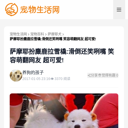
宠物生活网
宠物百科
萨摩耶犬
萨摩耶扮麋鹿拉雪橇:滑倒还笑咧嘴 笑容萌翻网友 超可爱!
萨摩耶扮麋鹿拉雪橇:滑倒还笑咧嘴 笑
容萌翻网友 超可爱!
养
养狗的孩子
分享
觉得有趣
0
2017-01-05 23:16
👁
3370
阅读