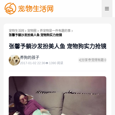
宠物生活网
宠物圈
养宠物是一件有趣的事
张馨予躺沙发扮美人鱼 宠物狗实力抢镜
张馨予躺沙发扮美人鱼 宠物狗实力抢镜
养
养狗的孩子
分享
觉得有趣
0
2017-01-02 22:36
👁
1390
阅读