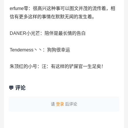
erfume零：很高兴这种事可以图文并茂的流传着，相
信有更多这样的事情在默默无闻的发生着。
DANER小光芒：陪伴是最长情的告白
Tenderness丶丶：狗狗很幸运
朱顶红的小号：汪：有这样的铲屎官一生足矣！
💬 评论
请
登录
后评论