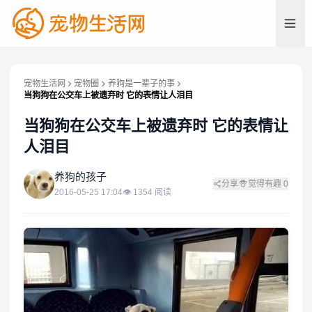
宠物生活网
宠物圈
养狗是一辈子的事
当狗狗在公交车上被遗弃时 它的表情让人泪目
当狗狗在公交车上被遗弃时 它的表情让
人泪目
养
养狗的孩子
分享
觉得有趣
0
2016-05-25 17:04
👁
1354
阅读