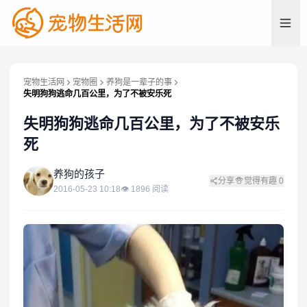
宠物生活网
宠物圈
养狗是一辈子的事
失明狗狗逃命几百公里，为了不被安乐死
失明狗狗逃命几百公里，为了不被安乐
死
养
养狗的孩子
分享
觉得有趣
0
2016-05-23 10:18
👁
1896
阅读