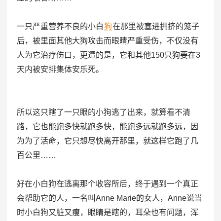
一只严重营养不良的小白
狗
在那里被塞进拥挤的笼子
后，被里面其他大狗攻击而眼睛严重受伤，不仅没有
人为它治疗伤口，更遭的是，它和其他150只狗要在3
天内被安排集体安乐死。
所以这只瞎了一只眼的小狗逃了出来，就算看不清
路，它也能跑多快就跑多快，能跑多远就跑多远，因
为为了活命，它只想尽快离开那里，就这样它跑了几
百公里……
好在小白狗在逃离那个收容所后，终于遇到一个真正
会帮助它的人，一名叫Anne Marie的女人，Anne说当
时小白狗又脏又瘦，眼睛是瞎的，耳朵也有问题，浑