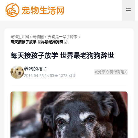
宠物生活网
宠物圈
养狗是一辈子的事
每天接孩子放学 世界最老狗狗辞世
每天接孩子放学 世界最老狗狗辞世
养
养狗的孩子
分享
觉得有趣
0
2016-04-25 14:53
👁
1373
阅读