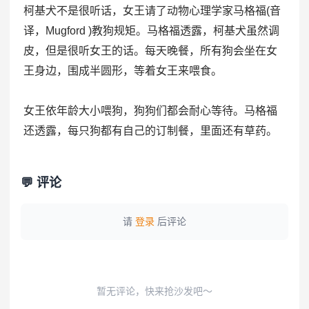
柯基犬不是很听话，女王请了动物心理学家马格福(音
译，Mugford )教狗规矩。马格福透露，柯基犬虽然调
皮，但是很听女王的话。每天晚餐，所有狗会坐在女
王身边，围成半圆形，等着女王来喂食。
女王依年龄大小喂狗，狗狗们都会耐心等待。马格福
还透露，每只狗都有自己的订制餐，里面还有草药。
💬 评论
请
登录
后评论
暂无评论，快来抢沙发吧～