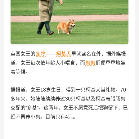
英国女王的
宠物
——
柯基犬
早就盛名在外，据外媒报
道，女王每次依年龄大小喂食，而
狗狗
们便乖乖地坐
着等候。
据报道，女王18岁生日，得到一只柯基犬当礼物。70
多年来，她陆陆续续养过30只柯基以及柯基与腊肠狗
交配的“多基”。这两年，女王不愿意死后把狗留下，已
经不再养小狗。目前只有4只。