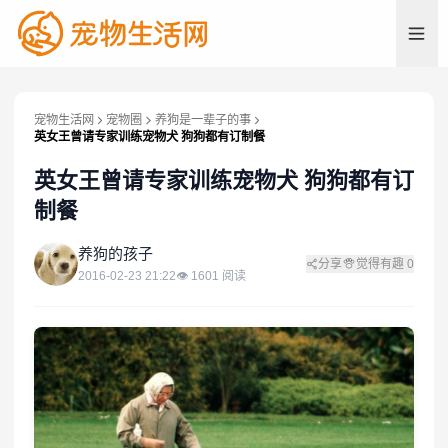
宠物生活网
宠物圈
养狗是一辈子的事
英女王曾请专家训练宠物犬 狗狗都有订制餐
英女王曾请专家训练宠物犬 狗狗都有订
制餐
养
养狗的孩子
分享
觉得有趣
0
2016-02-23 21:22
👁
1601
阅读