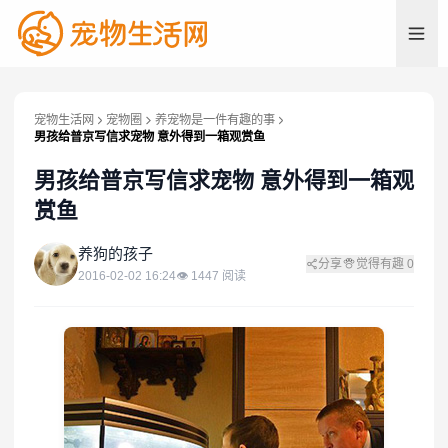
宠物生活网
宠物圈
养宠物是一件有趣的事
男孩给普京写信求宠物 意外得到一箱观赏鱼
男孩给普京写信求宠物 意外得到一箱观
赏鱼
养
养狗的孩子
分享
觉得有趣
0
2016-02-02 16:24
👁
1447
阅读