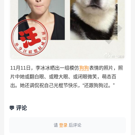
11月11日，李冰冰晒出一组模仿
狗狗
表情的照片，照
片中她或翻白眼、或瞪大眼、或闭眼微笑，萌态百
出。她还调侃祝自己光棍节快乐，“还跟狗狗过。”
💬 评论
请
登录
后评论