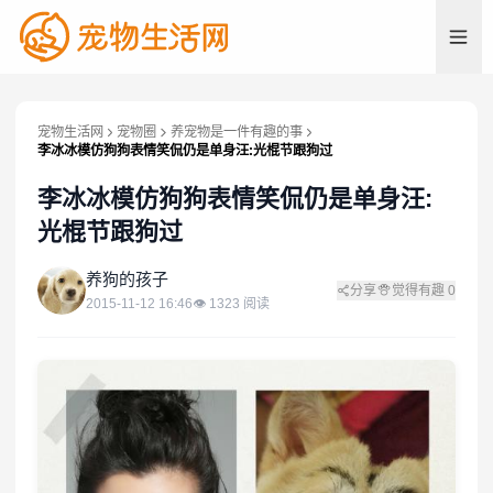
宠物生活网
宠物圈
养宠物是一件有趣的事
李冰冰模仿狗狗表情笑侃仍是单身汪:光棍节跟狗过
李冰冰模仿狗狗表情笑侃仍是单身汪:
光棍节跟狗过
养
养狗的孩子
分享
觉得有趣
0
2015-11-12 16:46
👁
1323
阅读